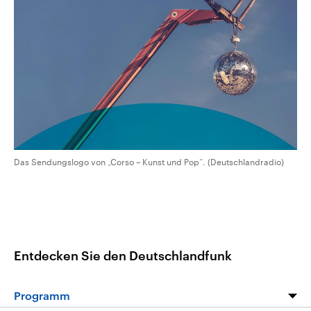
CDU, SPD und FDP regiert.-
aktuelle Weltgeschehen.
Umfragen, Prognosen,
Wahlprogramme, aktuelle Berichte
Sendungen
Programm
Podcasts
und Hintergründe zu den Parteien
und Kandidaten der anstehenden
Wahl.
Audio-Archiv
Das Sendungslogo von „Corso – Kunst und Pop“. (Deutschlandradio)
Entdecken Sie den Deutschlandfunk
Programm