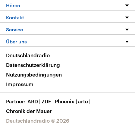
Programm
Hören
Alle Sendungen
Livestream
Kontakt
Die Nachrichten
Audios
Hörerservice
Service
Nachrichtenleicht
Podcasts
Social Media
FAQ
Über uns
Neue Beiträge auf dlf.de
Deutschlandfunk App
Newsletter
Deutschlandradio
Themen-Schwerpunkte
Nachrichten App
Deutschlandradio
Veranstaltungen
Presse
Frequenzen
Datenschutzerklärung
Musikliste
Ausbildung und Karriere
Nutzungsbedingungen
RSS
Transparenz
Impressum
Korrekturen
Barrierefreiheit
Partner
ARD
|
ZDF
|
Phoenix
|
arte
|
Chronik der Mauer
Deutschlandradio © 2026