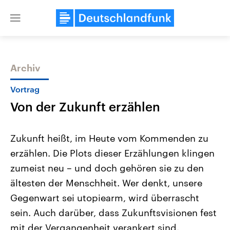
Close
menu
Archiv
Themen
Vortrag
Von der Zukunft erzählen
Zukunft heißt, im Heute vom Kommenden zu
erzählen. Die Plots dieser Erzählungen klingen
zumeist neu – und doch gehören sie zu den
Landtagswahl Sachsen-Anhalt
USA
ältesten der Menschheit. Wer denkt, unsere
2026
Aktuelle Beiträge, Analys
Alle Informationen
Gegenwart sei utopiearm, wird überrascht
Hintergründe
Sachsen-Anhalt wählt am 6.
Wirtschaftlich und militäri
sein. Auch darüber, dass Zukunftsvisionen fest
September 2026 einen neuen
gehören die Vereinigten S
Landtag. Seit 2021 wird das
den mächtigsten Ländern 
mit der Vergangenheit verankert sind.
Bundesland von einer Koalition aus
mit großem Einfluss auf d