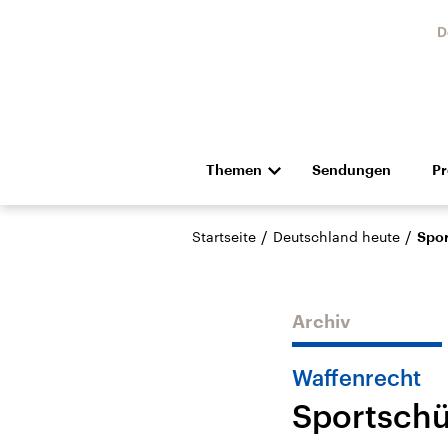
D
Themen
Sendungen
P
Die Nachrichten
Politik
/
/
Startseite
Deutschland heute
Spor
Hörspiel und Feature
Musik
Archiv
Waffenrecht
Sportschü
USA
Nahos
Aktuelle Beiträge,
Aktue