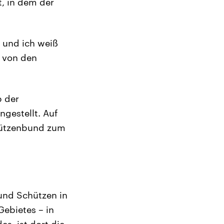
t, in dem der
, und ich weiß
h von den
b der
gestellt. Auf
chützenbund zum
 und Schützen in
Gebietes – in
s, ist dort die