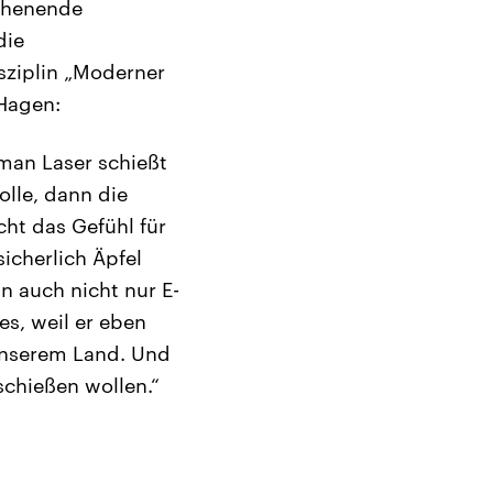
ochenende
die
isziplin „Moderner
 Hagen:
man Laser schießt
olle, dann die
cht das Gefühl für
icherlich Äpfel
n auch nicht nur E-
s, weil er eben
 unserem Land. Und
schießen wollen.“