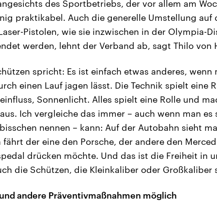
angesichts des Sportbetriebs, der vor allem am W
enig praktikabel. Auch die generelle Umstellung auf 
Laser-Pistolen, wie sie inzwischen in der Olympia-D
det werden, lehnt der Verband ab, sagt Thilo von
ützen spricht: Es ist einfach etwas anderes, wenn 
rch einen Lauf jagen lässt. Die Technik spielt eine R
deinfluss, Sonnenlicht. Alles spielt eine Rolle und ma
 aus. Ich vergleiche das immer – auch wenn man es s
 bisschen nennen – kann: Auf der Autobahn sieht ma
 fährt der eine den Porsche, der andere den Mercede
pedal drücken möchte. Und das ist die Freiheit in
ch die Schützen, die Kleinkaliber oder Großkaliber 
 und andere Präventivmaßnahmen möglich