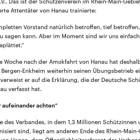
V.. Das ist der Schützenverein im Rhein-Main-Gebie
erte Attentäter von Hanau trainierte:
pletten Vorstand natürlich betroffen, tief betroffen
zu sagen kann. Aber im Moment sind wir uns einfac
eplättet.“
ne Woche nach der Amokfahrt von Hanau hat deshal
 Bergen-Enkheim weiterhin seinen Übungsbetrieb ein
verweist er auf die Erklärung, die der Deutsche S
u verfasst hat.
 aufeinander achten“
le des Verbandes, in dem 1,3 Millionen Schützinnen
isiert sind, liegt am anderen Ende des Rhein-Main-
von Hagen, dem Öffentlichkeitsreferent des Verbande