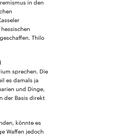
tremismus in den
schen
asseler
 hessischen
geschaffen. Thilo
d
ium sprechen. Die
il es damals ja
narien und Dinge,
 der Basis direkt
inden, könnte es
ge Waffen jedoch