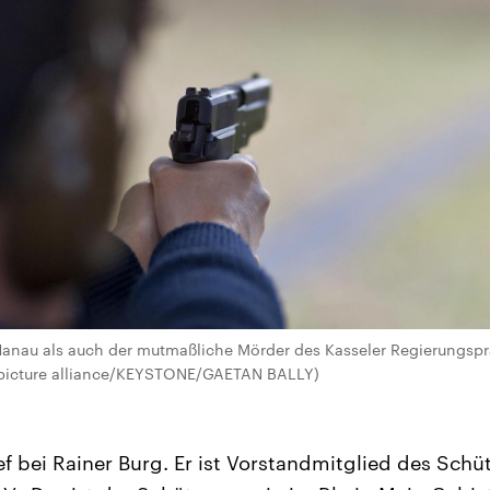
Hanau als auch der mutmaßliche Mörder des Kasseler Regierungspr
(picture alliance/KEYSTONE/GAETAN BALLY)
ef bei Rainer Burg. Er ist Vorstandmitglied des Schü