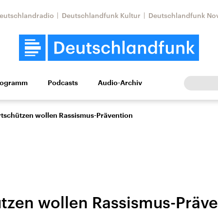
eutschlandradio
Deutschlandfunk Kultur
Deutschlandfunk No
rogramm
Podcasts
Audio-Archiv
Wirtschaft
Wissen
Kultur
Europa
Gesellschaf
tschützen wollen Rassismus-Prävention
tzen wollen Rassismus-Präve
tkonflikt
Iran
Faktenchecks
In unseren Faktenc
lle Lage und
Aktuelle Lage und