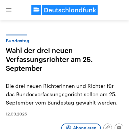
Close
menu
Bundestag
Themen
Wahl der drei neuen
Verfassungsrichter am 25.
September
Die drei neuen Richterinnen und Richter für
das Bundesverfassungsgericht sollen am 25.
Landtagswahl Sachsen-Anhalt
USA
September vom Bundestag gewählt werden.
2026
Aktuelle Beiträge, Analys
Alle Informationen
Hintergründe
12.09.2025
Sachsen-Anhalt wählt am 6.
Wirtschaftlich und militäri
September 2026 einen neuen
gehören die Vereinigten S
Landtag. Seit 2021 wird das
den mächtigsten Ländern 
Abonnieren
Bundesland von einer Koalition aus
mit großem Einfluss auf d