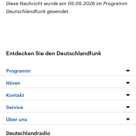
Diese Nachricht wurde am 05.05.2026 im Programm
Deutschlandfunk gesendet.
Entdecken Sie den Deutschlandfunk
Programm
Programm
Hören
Alle Sendungen
Livestream
Kontakt
Die Nachrichten
Audios
Hörerservice
Service
Nachrichtenleicht
Podcasts
Social Media
FAQ
Über uns
Neue Beiträge auf dlf.de
Deutschlandfunk App
Newsletter
Deutschlandradio
Themen-Schwerpunkte
Nachrichten App
Deutschlandradio