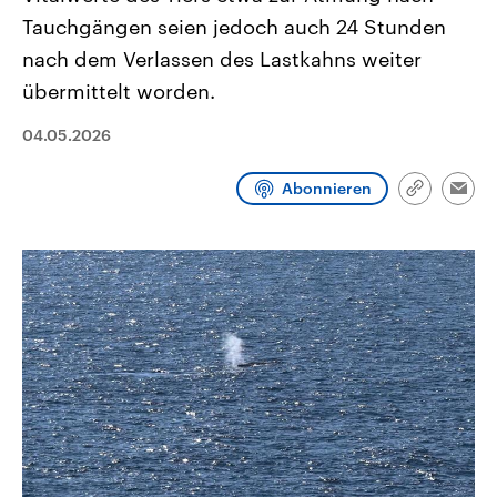
CDU, SPD und FDP regiert.-
aktuelle Weltgeschehen.
Tauchgängen seien jedoch auch 24 Stunden
Umfragen, Prognosen,
Wahlprogramme, aktuelle Berichte
nach dem Verlassen des Lastkahns weiter
Sendungen
Programm
Podcasts
und Hintergründe zu den Parteien
und Kandidaten der anstehenden
übermittelt worden.
Wahl.
Audio-Archiv
04.05.2026
Abonnieren
Link
Emai
kopieren/te