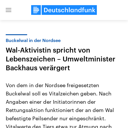
Close
menu
Buckelwal in der Nordsee
Themen
Wal-Aktivistin spricht von
Lebenszeichen – Umweltminister
Backhaus verärgert
Von dem in der Nordsee freigesetzten
Buckelwal soll es Vitalzeichen geben. Nach
Landtagswahl Sachsen-Anhalt
USA
Angaben einer der Initiatorinnen der
2026
Aktuelle Beiträge, Analys
Alle Informationen
Rettungsaktion funktioniert der an dem Wal
Hintergründe
Sachsen-Anhalt wählt am 6.
Wirtschaftlich und militäri
befestigte Peilsender nur eingeschränkt.
September 2026 einen neuen
gehören die Vereinigten S
Landtag. Seit 2021 wird das
den mächtigsten Ländern 
Vitalwerte des Tiers etwa zur Atmung nach
Bundesland von einer Koalition aus
mit großem Einfluss auf d