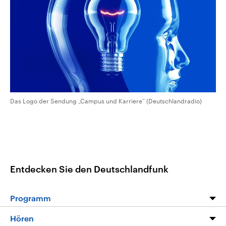
CDU, SPD und FDP regiert.-
aktuelle Weltgeschehen.
Umfragen, Prognosen,
Wahlprogramme, aktuelle Berichte
Sendungen
Programm
Podcasts
und Hintergründe zu den Parteien
und Kandidaten der anstehenden
Wahl.
Audio-Archiv
Das Logo der Sendung „Campus und Karriere“ (Deutschlandradio)
Entdecken Sie den Deutschlandfunk
Programm
Programm
Hören