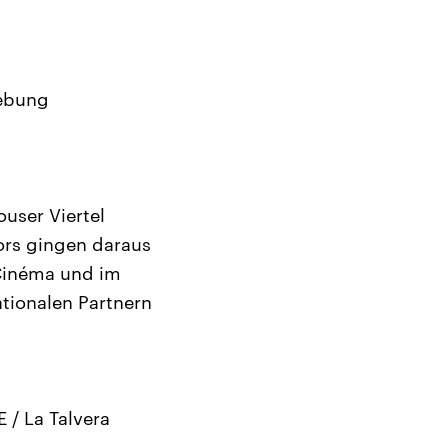
gebung
ouser Viertel
ors gingen daraus
 Cinéma und im
tionalen Partnern
 / La Talvera