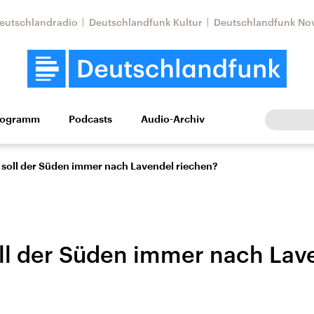
eutschlandradio
Deutschlandfunk Kultur
Deutschlandfunk No
rogramm
Podcasts
Audio-Archiv
Wirtschaft
Wissen
Kultur
Europa
Gesellschaf
soll der Süden immer nach Lavendel riechen?
l der Süden immer nach Lav
Nahostkonflikt
Iran
le Beiträge,
Aktuelle Lage und
Aktuelle Lage und