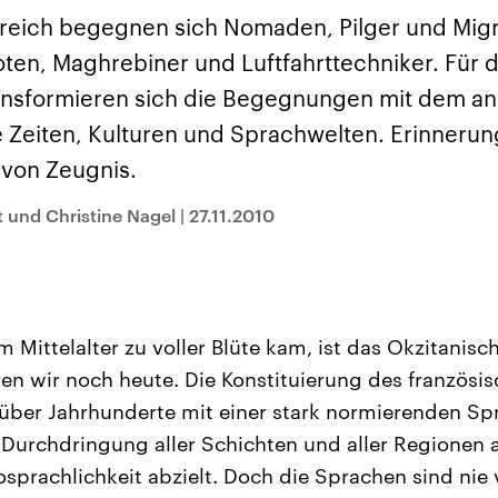
sen und
Hintergründe
Hintergründe
Der Überfall der
Der Iran – seit der
rgründe
reich begegnen sich Nomaden, Pilger und Migra
haftlich und
palästinensischen
Islamischen Revolu
risch gehören die
Terrororganisation
1979 auch Islamisc
ten, Maghrebiner und Luftfahrttechniker. Für d
igten Staaten zu
Hamas im Oktober 2023
Republik Iran – ist e
ächtigsten
auf Israel hat in der
von einem
nsformieren sich die Begegnungen mit dem and
n der Erde, mit
Region wieder die
Religionsführer auto
 Einfluss auf das
Gewalt entfacht. Israel
regierter Staat im 
e Zeiten, Kulturen und Sprachwelten. Erinneru
le Weltgeschehen.
möchte die Hamas
Osten. Eine Feindsc
zerstören. Diese wird wie
zu Israel und zu de
von Zeugnis.
die Hisbollah im Libanon
ist fest in der
vom Iran unterstützt.
Staatsideologie
 und Christine Nagel
|
27.11.2010
verankert.
m Mittelalter zu voller Blüte kam, ist das Okzitanisch
en wir noch heute. Die Konstituierung des französi
t über Jahrhunderte mit einer stark normierenden Sp
 Durchdringung aller Schichten und aller Regionen a
sprachlichkeit abzielt. Doch die Sprachen sind nie