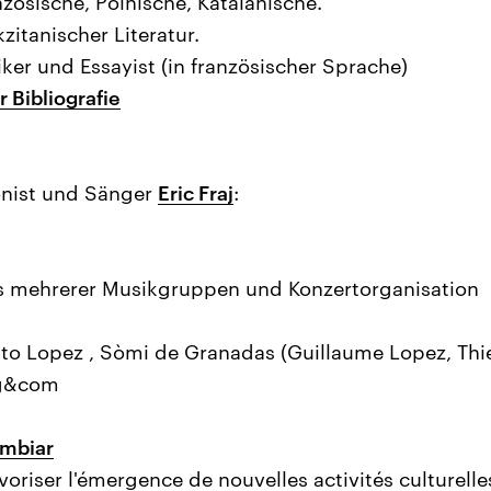
zösische, Polnische, Katalanische.
itanischer Literatur.
iker und Essayist (in französischer Sprache)
 Bibliografie
nist und Sänger
Eric Fraj
:
mehrerer Musikgruppen und Konzertorganisation
to Lopez , Sòmi de Granadas (Guillaume Lopez, Thie
rg&com
ambiar
voriser l'émergence de nouvelles activités culturelle