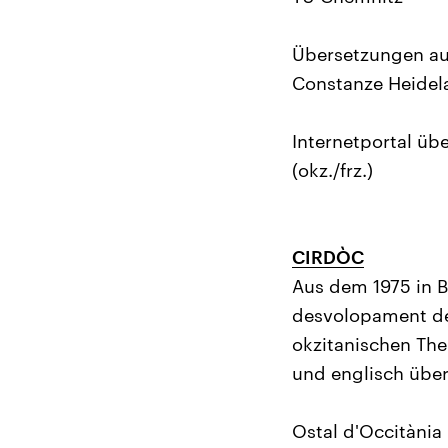
Übersetzungen aus
Constanze Heidel
Internetportal üb
(okz./frz.)
CIRDÒC
Aus dem 1975 in B
desvolopament de 
okzitanischen Them
und englisch über
Ostal d'Occitània