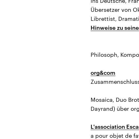
ins Deutsche, Fran
Übersetzer von Okz
Librettist, Dramat
Hinweise zu seiner
Philosoph, Kompo
org&com
Zusammenschluss 
Mosaica, Duo Brot
Dayrand) über o
L'association Esc
a pour objet de fa