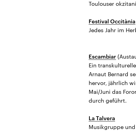
Toulouser okzitan
Festival Occitània
Jedes Jahr im He
Escambiar
(Austa
Ein transkulturell
Arnaut Bernard se
hervor, jährlich 
Mai/Juni das Foro
durch geführt.
La Talvera
Musikgruppe und m