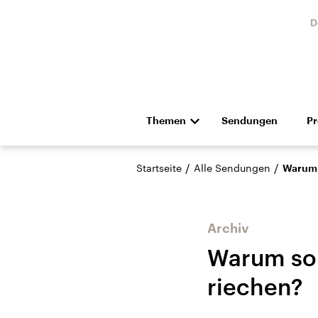
D
Themen
Sendungen
P
Die Nachrichten
Politik
/
/
Startseite
Alle Sendungen
Warum 
Hörspiel und Feature
Musik
Archiv
Warum sol
riechen?
Landtagswahl Sachsen-
USA
Anhalt 2026
Aktuel