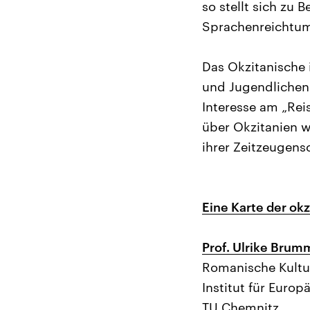
so stellt sich zu
Sprachenreichtum
Das Okzitanische 
und Jugendlichen.
Interesse am „Re
über Okzitanien w
ihrer Zeitzeugens
Eine Karte der ok
Prof. Ulrike Brumm
Romanische Kultu
Institut für Europ
TU Chemnitz