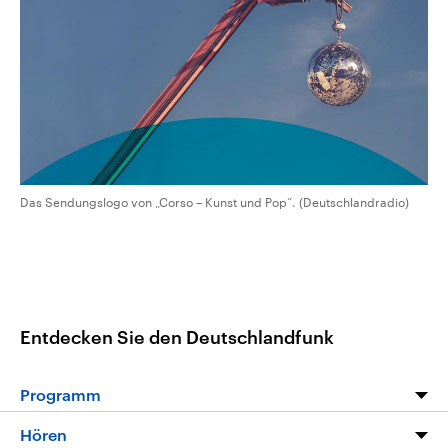
CDU, SPD und FDP regiert.-
aktuelle Weltgeschehen.
Umfragen, Prognosen,
Wahlprogramme, aktuelle Berichte
Sendungen
Programm
Podcasts
und Hintergründe zu den Parteien
und Kandidaten der anstehenden
Wahl.
Audio-Archiv
Das Sendungslogo von „Corso – Kunst und Pop“. (Deutschlandradio)
Entdecken Sie den Deutschlandfunk
Programm
Programm
Hören