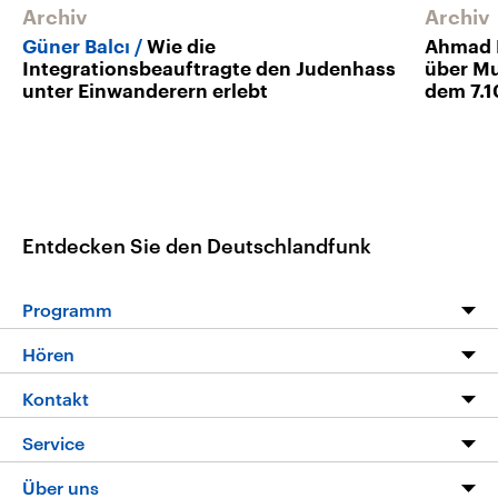
Archiv
Archiv
Güner Balcı
Wie die
Ahmad 
Integrationsbeauftragte den Judenhass
über Mu
unter Einwanderern erlebt
dem 7.1
Entdecken Sie den Deutschlandfunk
Programm
Programm
Hören
Alle Sendungen
Livestream
Kontakt
Die Nachrichten
Audios
Hörerservice
Service
Nachrichtenleicht
Podcasts
Social Media
FAQ
Über uns
Neue Beiträge auf dlf.de