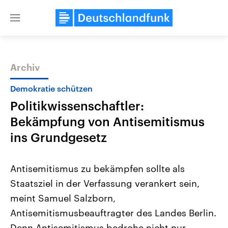
Close
menu
Archiv
Themen
Demokratie schützen
Politikwissenschaftler:
Bekämpfung von Antisemitismus
ins Grundgesetz
Antisemitismus zu bekämpfen sollte als
Landtagswahl Sachsen-Anhalt
USA
Staatsziel in der Verfassung verankert sein,
2026
Aktuelle Beiträge, Analys
Alle Informationen
Hintergründe
meint Samuel Salzborn,
Sachsen-Anhalt wählt am 6.
Wirtschaftlich und militäri
September 2026 einen neuen
gehören die Vereinigten S
Antisemitismusbeauftragter des Landes Berlin.
Landtag. Seit 2021 wird das
den mächtigsten Ländern 
Bundesland von einer Koalition aus
Denn Antisemitismus bedrohe nicht nur
mit großem Einfluss auf d