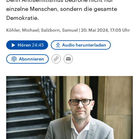
CDU, SPD und FDP regiert.-
aktuelle Weltgeschehen.
einzelne Menschen, sondern die gesamte
Umfragen, Prognosen,
Wahlprogramme, aktuelle Berichte
Demokratie.
Sendungen
Programm
Podcasts
und Hintergründe zu den Parteien
und Kandidaten der anstehenden
Wahl.
Köhler, Michael; Salzborn, Samuel
|
20. Mai 2024, 17:05 Uhr
Audio-Archiv
Hören
24:45
Audio herunterladen
Abonnieren
Link
Email
kopieren/teilen