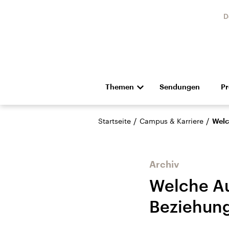
D
Themen
Sendungen
P
Die Nachrichten
Politik
/
/
Startseite
Campus & Karriere
Welc
Hörspiel und Feature
Musik
Archiv
Welche Au
Beziehung
Landtagswahl Sachsen-
USA
Anhalt 2026
Aktuel