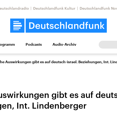
eutschlandradio
Deutschlandfunk Kultur
Deutschlandfunk No
rogramm
Podcasts
Audio-Archiv
Wirtschaft
Wissen
Kultur
Europa
Gesellschaf
he Auswirkungen gibt es auf deutsch-israel. Beziehungen, Int. Li
swirkungen gibt es auf deuts
en, Int. Lindenberger
Nahostkonflikt
Iran
le Beiträge,
Aktuelle Lage und
Aktuelle Lage und