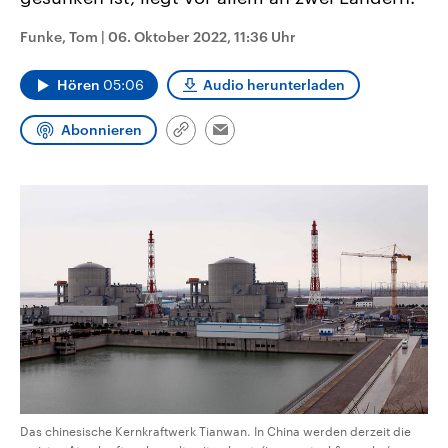
CDU, SPD und FDP regiert.-
aktuelle Weltgeschehen.
Umfragen, Prognosen,
Funke, Tom
|
06. Oktober 2022, 11:36 Uhr
Wahlprogramme, aktuelle Berichte
Sendungen
Programm
Podcasts
und Hintergründe zu den Parteien
und Kandidaten der anstehenden
Hören
05:06
Audio herunterladen
Wahl.
Audio-Archiv
Abonnieren
Link
Email
kopieren/teilen
Das chinesische Kernkraftwerk Tianwan. In China werden derzeit die