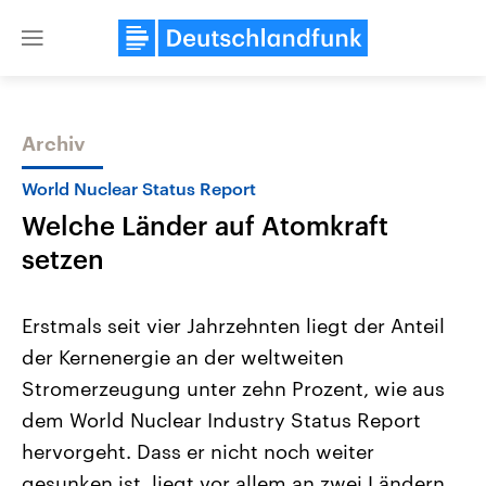
Close
menu
Archiv
Themen
World Nuclear Status Report
Welche Länder auf Atomkraft
setzen
Erstmals seit vier Jahrzehnten liegt der Anteil
der Kernenergie an der weltweiten
Landtagswahl Sachsen-Anhalt
USA
Stromerzeugung unter zehn Prozent, wie aus
2026
Aktuelle Beiträge, Analys
Alle Informationen
Hintergründe
dem World Nuclear Industry Status Report
Sachsen-Anhalt wählt am 6.
Wirtschaftlich und militäri
September 2026 einen neuen
gehören die Vereinigten S
hervorgeht. Dass er nicht noch weiter
Landtag. Seit 2021 wird das
den mächtigsten Ländern 
gesunken ist, liegt vor allem an zwei Ländern.
Bundesland von einer Koalition aus
mit großem Einfluss auf d