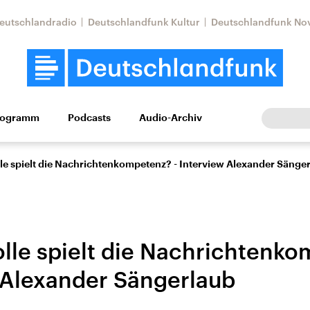
eutschlandradio
Deutschlandfunk Kultur
Deutschlandfunk No
rogramm
Podcasts
Audio-Archiv
Wirtschaft
Wissen
Kultur
Europa
Gesellschaf
le spielt die Nachrichtenkompetenz? - Interview Alexander Sänge
lle spielt die Nachrichtenko
 Alexander Sängerlaub
Nahostkonflikt
Iran
le Beiträge,
Aktuelle Lage und
Aktuelle Lage und