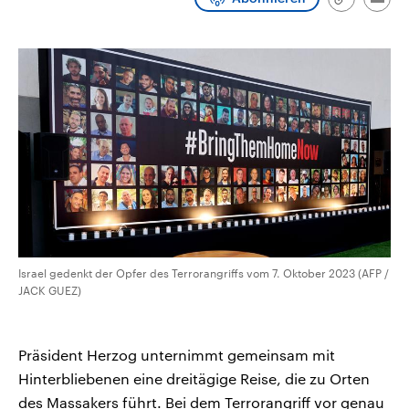
Link
Emai
CDU, SPD und FDP regiert.-
aktuelle Weltgeschehen.
kopieren/te
Umfragen, Prognosen,
Wahlprogramme, aktuelle Berichte
Sendungen
Programm
Podcasts
und Hintergründe zu den Parteien
und Kandidaten der anstehenden
Wahl.
Audio-Archiv
Israel gedenkt der Opfer des Terrorangriffs vom 7. Oktober 2023 (AFP /
JACK GUEZ)
Präsident Herzog unternimmt gemeinsam mit
Hinterbliebenen eine dreitägige Reise, die zu Orten
des Massakers führt. Bei dem Terrorangriff vor genau