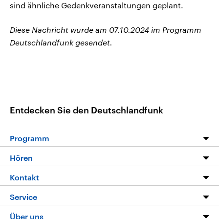
sind ähnliche Gedenkveranstaltungen geplant.
Diese Nachricht wurde am 07.10.2024 im Programm
Deutschlandfunk gesendet.
Entdecken Sie den Deutschlandfunk
Programm
Programm
Hören
Alle Sendungen
Livestream
Kontakt
Die Nachrichten
Audios
Hörerservice
Service
Nachrichtenleicht
Podcasts
Social Media
FAQ
Über uns
Neue Beiträge auf dlf.de