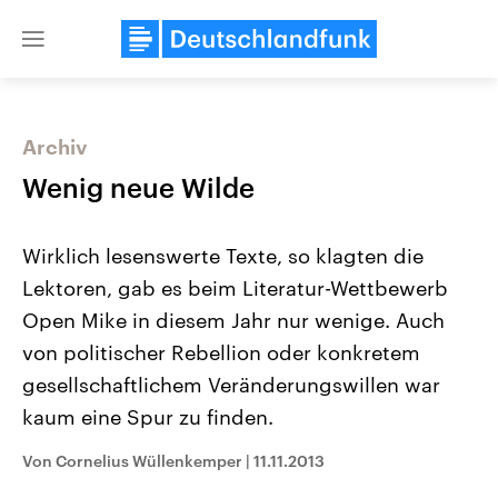
Close
menu
Archiv
Themen
Wenig neue Wilde
Wirklich lesenswerte Texte, so klagten die
Lektoren, gab es beim Literatur-Wettbewerb
Open Mike in diesem Jahr nur wenige. Auch
von politischer Rebellion oder konkretem
gesellschaftlichem Veränderungswillen war
Landtagswahl Sachsen-Anhalt
USA
2026
Aktuelle Beiträge, Analys
kaum eine Spur zu finden.
Alle Informationen
Hintergründe
Sachsen-Anhalt wählt am 6.
Wirtschaftlich und militäri
September 2026 einen neuen
gehören die Vereinigten S
Von Cornelius Wüllenkemper
|
11.11.2013
Landtag. Seit 2021 wird das
den mächtigsten Ländern 
Bundesland von einer Koalition aus
mit großem Einfluss auf d