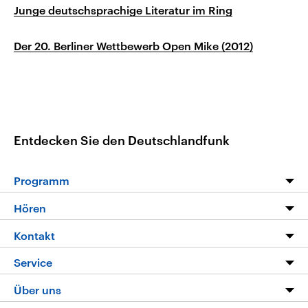
Junge deutschsprachige Literatur im Ring
Der 20. Berliner Wettbewerb Open Mike (2012)
Entdecken Sie den Deutschlandfunk
Programm
Programm
Hören
Alle Sendungen
Livestream
Kontakt
Die Nachrichten
Audios
Hörerservice
Service
Nachrichtenleicht
Podcasts
Social Media
FAQ
Über uns
Neue Beiträge auf dlf.de
Deutschlandfunk App
Newsletter