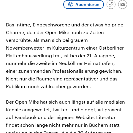
CDU, SPD und FDP regiert.-
aktuelle Weltgeschehen.
Abonnieren
Link
Emai
Umfragen, Prognosen,
kopieren/te
Wahlprogramme, aktuelle Berichte
Sendungen
Programm
Podcasts
und Hintergründe zu den Parteien
und Kandidaten der anstehenden
Das Intime, Eingeschworene und der etwas holprige
Wahl.
Charme, den der Open Mike noch zu Zeiten
Audio-Archiv
versprühte, als man sich bei grauem
Novemberwetter im Kulturzentrum einer Ostberliner
Plattenhaussiedlung traf, ist bei der 21. Ausgabe,
nunmehr die zweite im Neuköllner Heimathafen,
einer zunehmenden Professionalisierung gewichen.
Nicht nur die Räume sind repräsentativer und das
Publikum noch zahlreicher geworden.
Der Open Mike hat sich auch längst auf alle medialen
Kanäle ausgeweitet, twittert und bloggt, ist präsent
auf Facebook und der eigenen Website. Literatur
findet schon lange nicht mehr nur in Büchern statt
und auch in den Texten, die die 20 Autoren am