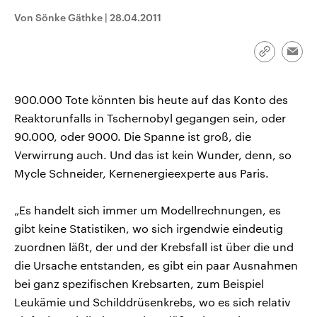
aktuelle Weltgeschehen.
Diese wird wie die Hisboll
Von Sönke Gäthke
|
28.04.2011
Libanon vom Iran unterstüt
Sendungen
Programm
Podcasts
Link
Emai
kopieren/te
Audio-Archiv
900.000 Tote könnten bis heute auf das Konto des
Reaktorunfalls in Tschernobyl gegangen sein, oder
90.000, oder 9000. Die Spanne ist groß, die
Verwirrung auch. Und das ist kein Wunder, denn, so
Mycle Schneider, Kernenergieexperte aus Paris.
„Es handelt sich immer um Modellrechnungen, es
gibt keine Statistiken, wo sich irgendwie eindeutig
zuordnen läßt, der und der Krebsfall ist über die und
die Ursache entstanden, es gibt ein paar Ausnahmen
bei ganz spezifischen Krebsarten, zum Beispiel
Leukämie und Schilddrüsenkrebs, wo es sich relativ