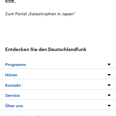
Erbe“
Zum Portal „Katastrophen in Japan“
Entdecken Sie den Deutschlandfunk
Programm
Programm
Hören
Alle Sendungen
Livestream
Kontakt
Die Nachrichten
Audios
Hörerservice
Service
Nachrichtenleicht
Podcasts
Social Media
FAQ
Über uns
Neue Beiträge auf dlf.de
Deutschlandfunk App
Newsletter
Deutschlandradio
Themen-Schwerpunkte