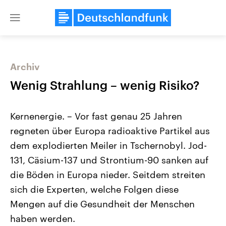
Close
menu
Archiv
Themen
Wenig Strahlung – wenig Risiko?
Kernenergie. – Vor fast genau 25 Jahren
regneten über Europa radioaktive Partikel aus
dem explodierten Meiler in Tschernobyl. Jod-
131, Cäsium-137 und Strontium-90 sanken auf
die Böden in Europa nieder. Seitdem streiten
USA
Nahostkonflikt
Aktuelle Beiträge, Analysen und
Aktuelle Lage und Hinter
sich die Experten, welche Folgen diese
Der Überfall der palästine
Hintergründe
Wirtschaftlich und militärisch
Terrororganisation Hamas
Mengen auf die Gesundheit der Menschen
gehören die Vereinigten Staaten zu
Oktober 2023 auf Israel ha
den mächtigsten Ländern der Erde,
Region wieder die Gewalt 
haben werden.
mit großem Einfluss auf das
Israel möchte die Hamas z