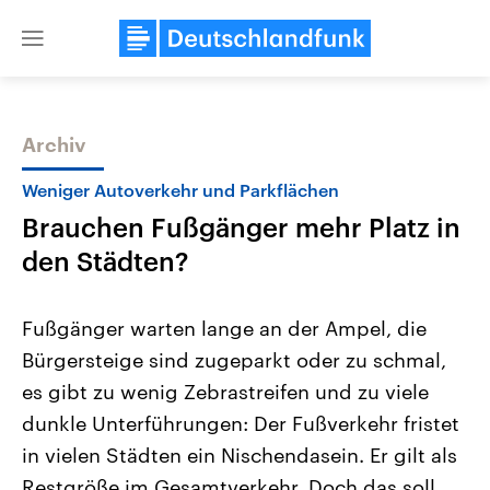
Close
menu
Archiv
Themen
Weniger Autoverkehr und Parkflächen
Brauchen Fußgänger mehr Platz in
den Städten?
Fußgänger warten lange an der Ampel, die
Bürgersteige sind zugeparkt oder zu schmal,
Landtagswahl Sachsen-Anhalt
USA
es gibt zu wenig Zebrastreifen und zu viele
2026
Aktuelle Beiträge, Analys
Alle Informationen
Hintergründe
dunkle Unterführungen: Der Fußverkehr fristet
Sachsen-Anhalt wählt am 6.
Wirtschaftlich und militäri
September 2026 einen neuen
gehören die Vereinigten S
in vielen Städten ein Nischendasein. Er gilt als
Landtag. Seit 2021 wird das
den mächtigsten Ländern 
Restgröße im Gesamtverkehr. Doch das soll
Bundesland von einer Koalition aus
mit großem Einfluss auf d