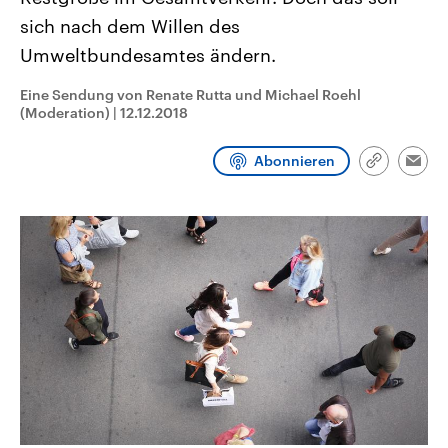
CDU, SPD und FDP regiert.-
aktuelle Weltgeschehen.
sich nach dem Willen des
Umfragen, Prognosen,
Wahlprogramme, aktuelle Berichte
Umweltbundesamtes ändern.
Sendungen
Programm
Podcasts
und Hintergründe zu den Parteien
und Kandidaten der anstehenden
Wahl.
Eine Sendung von Renate Rutta und Michael Roehl
Audio-Archiv
(Moderation)
|
12.12.2018
Abonnieren
Link
Emai
kopieren/te