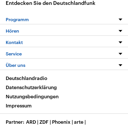
Entdecken Sie den Deutschlandfunk
Programm
Programm
Hören
Alle Sendungen
Livestream
Kontakt
Die Nachrichten
Audios
Hörerservice
Service
Nachrichtenleicht
Podcasts
Social Media
FAQ
Über uns
Neue Beiträge auf dlf.de
Deutschlandfunk App
Newsletter
Deutschlandradio
Themen-Schwerpunkte
Nachrichten App
Deutschlandradio
Veranstaltungen
Presse
Frequenzen
Datenschutzerklärung
Musikliste
Ausbildung und Karriere
Nutzungsbedingungen
RSS
Transparenz
Impressum
Korrekturen
Barrierefreiheit
Partner
ARD
|
ZDF
|
Phoenix
|
arte
|