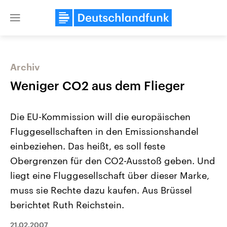
Close
menu
Archiv
Themen
Weniger CO2 aus dem Flieger
Die EU-Kommission will die europäischen
Fluggesellschaften in den Emissionshandel
einbeziehen. Das heißt, es soll feste
Obergrenzen für den CO2-Ausstoß geben. Und
liegt eine Fluggesellschaft über dieser Marke,
Landtagswahl Sachsen-Anhalt
USA
2026
Aktuelle Beiträge, Analys
muss sie Rechte dazu kaufen. Aus Brüssel
Alle Informationen
Hintergründe
Sachsen-Anhalt wählt am 6.
Wirtschaftlich und militäri
berichtet Ruth Reichstein.
September 2026 einen neuen
gehören die Vereinigten S
Landtag. Seit 2021 wird das
den mächtigsten Ländern 
21.02.2007
Bundesland von einer Koalition aus
mit großem Einfluss auf d