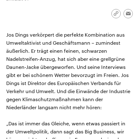
CDU, SPD und FDP regiert.-
aktuelle Weltgeschehen.
Umfragen, Prognosen,
Wahlprogramme, aktuelle Berichte
Link
Emai
Sendungen
Programm
Podcasts
und Hintergründe zu den Parteien
kopieren/te
und Kandidaten der anstehenden
Wahl.
Jos Dings verkörpert die perfekte Kombination aus
Audio-Archiv
Umweltaktivist und Geschäftsmann – zumindest
äußerlich. Er trägt einen feinen, schwarzen
Nadelstreifen-Anzug, hat sich aber eine grellgrüne
Daunen-Jacke übergeworfen. Und seine Interviews
gibt er bei schönem Wetter bevorzugt im Freien. Jos
Dings ist Direktor des Europäischen Verbands für
Verkehr und Umwelt. Und die Einwände der Industrie
gegen Klimaschutzmaßnahmen kann der
Niederländer langsam nicht mehr hören:
„Das ist immer das Gleiche, wenn etwas passiert in
der Umweltpolitik, dann sagt das Big Business, wir