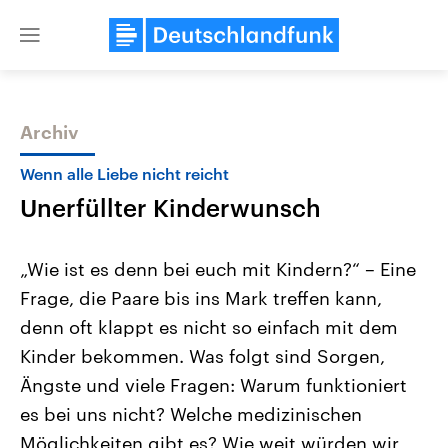
Close
menu
Archiv
Themen
Wenn alle Liebe nicht reicht
Unerfüllter Kinderwunsch
„Wie ist es denn bei euch mit Kindern?“ – Eine
Frage, die Paare bis ins Mark treffen kann,
denn oft klappt es nicht so einfach mit dem
Landtagswahl Sachsen-Anhalt
USA
Kinder bekommen. Was folgt sind Sorgen,
2026
Aktuelle Beiträge, Analys
Alle Informationen
Ängste und viele Fragen: Warum funktioniert
Hintergründe
Sachsen-Anhalt wählt am 6.
Wirtschaftlich und militäri
es bei uns nicht? Welche medizinischen
September 2026 einen neuen
gehören die Vereinigten S
Landtag. Seit 2021 wird das
den mächtigsten Ländern 
Möglichkeiten gibt es? Wie weit würden wir
Bundesland von einer Koalition aus
mit großem Einfluss auf d