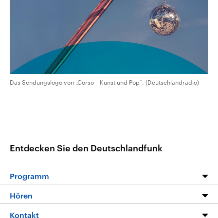
CDU, SPD und FDP regiert.-
aktuelle Weltgeschehen.
Umfragen, Prognosen,
Wahlprogramme, aktuelle Berichte
Sendungen
Programm
Podcasts
und Hintergründe zu den Parteien
und Kandidaten der anstehenden
Wahl.
Audio-Archiv
Das Sendungslogo von „Corso – Kunst und Pop“. (Deutschlandradio)
Entdecken Sie den Deutschlandfunk
Programm
Programm
Hören
Alle Sendungen
Livestream
Kontakt