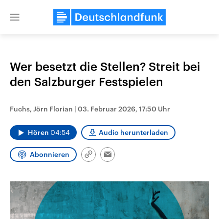
Close
menu
Wer besetzt die Stellen? Streit bei
Themen
den Salzburger Festspielen
Fuchs, Jörn Florian
|
03. Februar 2026, 17:50 Uhr
Hören
04:54
Audio herunterladen
Abonnieren
Link
Email
kopieren/teilen
Landtagswahl Sachsen-Anhalt
USA
2026
Aktuelle Beiträge, Analys
Alle Informationen
Hintergründe
Sachsen-Anhalt wählt am 6.
Wirtschaftlich und militäri
September 2026 einen neuen
gehören die Vereinigten S
Landtag. Seit 2021 wird das
den mächtigsten Ländern 
Bundesland von einer Koalition aus
mit großem Einfluss auf d