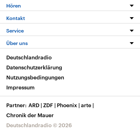
Programm
Hören
Alle Sendungen
Livestream
Kontakt
Die Nachrichten
Audios
Hörerservice
Service
Nachrichtenleicht
Podcasts
Social Media
FAQ
Über uns
Neue Beiträge auf dlf.de
Deutschlandfunk App
Newsletter
Deutschlandradio
Themen-Schwerpunkte
Nachrichten App
Deutschlandradio
Veranstaltungen
Presse
Frequenzen
Datenschutzerklärung
Musikliste
Ausbildung und Karriere
Nutzungsbedingungen
RSS
Transparenz
Impressum
Korrekturen
Barrierefreiheit
Partner
ARD
|
ZDF
|
Phoenix
|
arte
|
Chronik der Mauer
Deutschlandradio © 2026