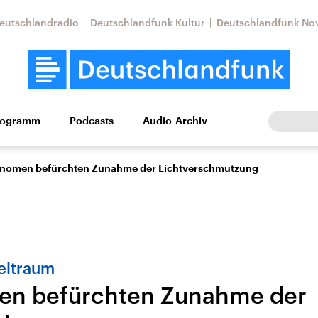
eutschlandradio
Deutschlandfunk Kultur
Deutschlandfunk No
rogramm
Podcasts
Audio-Archiv
Wirtschaft
Wissen
Kultur
Europa
Gesellschaf
onomen befürchten Zunahme der Lichtverschmutzung
eltraum
en befürchten Zunahme der
Nahostkonflikt
Iran
le Beiträge,
Aktuelle Lage und
Aktuelle Lage und