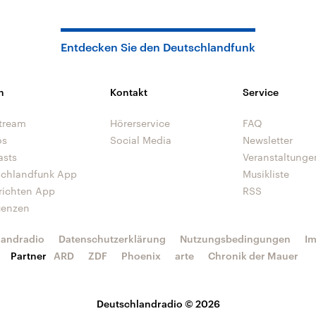
Entdecken Sie den Deutschlandfunk
n
Kontakt
Service
tream
Hörerservice
FAQ
os
Social Media
Newsletter
asts
Veranstaltunge
schlandfunk App
Musikliste
richten App
RSS
uenzen
landradio
Datenschutzerklärung
Nutzungsbedingungen
I
Partner
ARD
ZDF
Phoenix
arte
Chronik der Mauer
Deutschlandradio © 2026