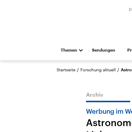
D
Themen
Sendungen
P
Die Nachrichten
Politik
/
/
Startseite
Forschung aktuell
Astr
Hörspiel und Feature
Musik
Archiv
Werbung im W
Astronom
Landtagswahl Sachsen-
USA
Anhalt 2026
Aktuel