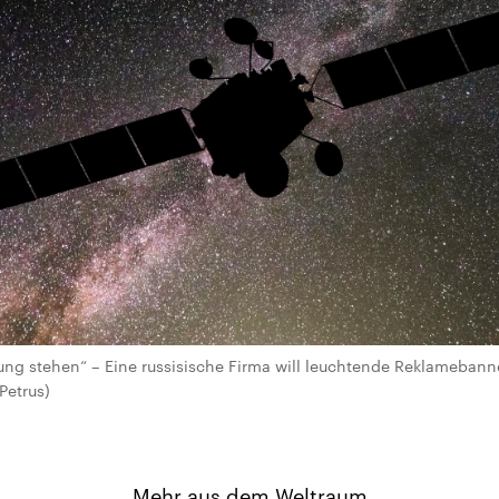
ung stehen“ – Eine russisische Firma will leuchtende Reklamebanner
Petrus)
Mehr aus dem Weltraum