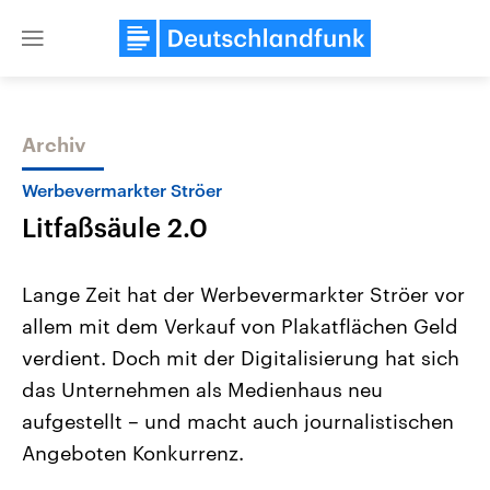
Close
menu
Archiv
Themen
Werbevermarkter Ströer
Litfaßsäule 2.0
Lange Zeit hat der Werbevermarkter Ströer vor
allem mit dem Verkauf von Plakatflächen Geld
verdient. Doch mit der Digitalisierung hat sich
Landtagswahl Sachsen-Anhalt
USA
das Unternehmen als Medienhaus neu
2026
Aktuelle Beiträge, Analys
Alle Informationen
aufgestellt – und macht auch journalistischen
Hintergründe
Sachsen-Anhalt wählt am 6.
Wirtschaftlich und militäri
Angeboten Konkurrenz.
September 2026 einen neuen
gehören die Vereinigten S
Landtag. Seit 2021 wird das
den mächtigsten Ländern 
Bundesland von einer Koalition aus
mit großem Einfluss auf d