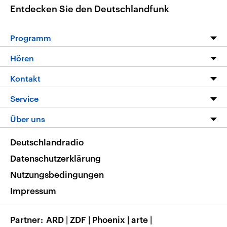
Entdecken Sie den Deutschlandfunk
Programm
Programm
Hören
Alle Sendungen
Livestream
Kontakt
Die Nachrichten
Audios
Hörerservice
Service
Nachrichtenleicht
Podcasts
Social Media
FAQ
Über uns
Neue Beiträge auf dlf.de
Deutschlandfunk App
Newsletter
Deutschlandradio
Themen-Schwerpunkte
Nachrichten App
Deutschlandradio
Veranstaltungen
Presse
Frequenzen
Datenschutzerklärung
Musikliste
Ausbildung und Karriere
Nutzungsbedingungen
RSS
Transparenz
Impressum
Korrekturen
Barrierefreiheit
Partner
ARD
|
ZDF
|
Phoenix
|
arte
|