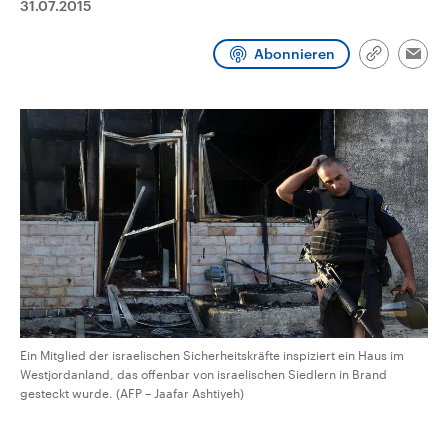
31.07.2015
CDU, SPD und FDP regiert.-
aktuelle Weltgeschehen.
Umfragen, Prognosen,
Wahlprogramme, aktuelle Berichte
Abonnieren
Sendungen
Programm
Podcasts
und Hintergründe zu den Parteien
Link
Emai
und Kandidaten der anstehenden
kopieren/te
Wahl.
Audio-Archiv
Ein Mitglied der israelischen Sicherheitskräfte inspiziert ein Haus im
Westjordanland, das offenbar von israelischen Siedlern in Brand
gesteckt wurde. (AFP – Jaafar Ashtiyeh)