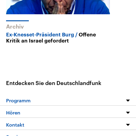
Archiv
Ex-Knesset-Präsident Burg
Offene
Kritik an Israel gefordert
Entdecken Sie den Deutschlandfunk
Programm
Programm
Hören
Alle Sendungen
Livestream
Kontakt
Die Nachrichten
Audios
Hörerservice