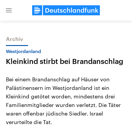
Close
menu
Archiv
Themen
Westjordanland
Kleinkind stirbt bei Brandanschlag
Bei einem Brandanschlag auf Häuser von
Palästinensern im Westjordanland ist ein
Kleinkind getötet worden, mindestens drei
Landtagswahl Sachsen-Anhalt
USA
Familienmitglieder wurden verletzt. Die Täter
2026
Aktuelle Beiträge, Analys
Alle Informationen
waren offenbar jüdische Siedler. Israel
Hintergründe
Sachsen-Anhalt wählt am 6.
Wirtschaftlich und militäri
verurteilte die Tat.
September 2026 einen neuen
gehören die Vereinigten S
Landtag. Seit 2021 wird das
den mächtigsten Ländern 
Bundesland von einer Koalition aus
mit großem Einfluss auf d