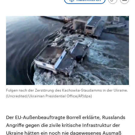
Link
Emai
CDU, SPD und FDP regiert.-
aktuelle Weltgeschehen.
kopieren/te
Umfragen, Prognosen,
Wahlprogramme, aktuelle Berichte
Sendungen
Programm
Podcasts
und Hintergründe zu den Parteien
und Kandidaten der anstehenden
Wahl.
Audio-Archiv
Folgen nach der Zerstörung des Kachowka-Staudamms in der Ukraine.
(Uncredited/Ukrainian Presidential Office/AP/dpa)
Der EU-Außenbeauftragte Borrell erklärte, Russlands
Angriffe gegen die zivile kritische Infrastruktur der
Ukraine hätten ein noch nie dagewesenes Ausmaß