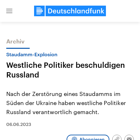
Close
menu
Archiv
Themen
Staudamm-Explosion
Westliche Politiker beschuldigen
Russland
Nach der Zerstörung eines Staudamms im
Süden der Ukraine haben westliche Politiker
Landtagswahl Sachsen-Anhalt
USA
Russland verantwortlich gemacht.
2026
Aktuelle Beiträge, Analys
Alle Informationen
Hintergründe
Sachsen-Anhalt wählt am 6.
Wirtschaftlich und militäri
06.06.2023
September 2026 einen neuen
gehören die Vereinigten S
Landtag. Seit 2021 wird das
den mächtigsten Ländern 
Bundesland von einer Koalition aus
mit großem Einfluss auf d
Abonnieren