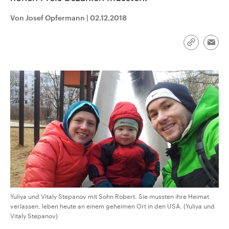
CDU, SPD und FDP regiert.-
aktuelle Weltgeschehen.
Umfragen, Prognosen,
Von Josef Opfermann
|
02.12.2018
Wahlprogramme, aktuelle Berichte
Sendungen
Programm
Podcasts
und Hintergründe zu den Parteien
und Kandidaten der anstehenden
Link
Wahl.
Emai
kopieren/te
Audio-Archiv
Yuliya und Vitaly Stepanov mit Sohn Robert. Sie mussten ihre Heimat
verlassen, leben heute an einem geheimen Ort in den USA. (Yuliya und
Vitaly Stepanov)