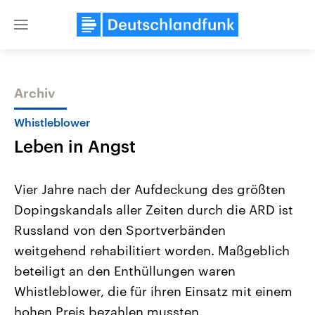
Close
menu
Archiv
Themen
Whistleblower
Leben in Angst
Vier Jahre nach der Aufdeckung des größten
Dopingskandals aller Zeiten durch die ARD ist
Russland von den Sportverbänden
Landtagswahl Sachsen-Anhalt
USA
weitgehend rehabilitiert worden. Maßgeblich
2026
Aktuelle Beiträge, Analys
Alle Informationen
beteiligt an den Enthüllungen waren
Hintergründe
Sachsen-Anhalt wählt am 6.
Wirtschaftlich und militäri
Whistleblower, die für ihren Einsatz mit einem
September 2026 einen neuen
gehören die Vereinigten S
Landtag. Seit 2021 wird das
den mächtigsten Ländern 
hohen Preis bezahlen mussten.
Bundesland von einer Koalition aus
mit großem Einfluss auf d