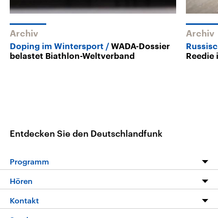
Archiv
Archiv
Doping im Wintersport
WADA-Dossier
Russisc
belastet Biathlon-Weltverband
Reedie 
Entdecken Sie den Deutschlandfunk
Programm
Programm
Hören
Alle Sendungen
Livestream
Kontakt
Die Nachrichten
Audios
Hörerservice