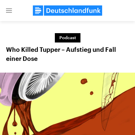
Close
menu
Podcast
Themen
Who Killed Tupper – Aufstieg und Fall
einer Dose
Landtagswahl Sachsen-Anhalt
USA
2026
Aktuelle Beiträge, Analys
Alle Informationen
Hintergründe
Sachsen-Anhalt wählt am 6.
Wirtschaftlich und militäri
September 2026 einen neuen
gehören die Vereinigten S
Landtag. Seit 2021 wird das
den mächtigsten Ländern 
Bundesland von einer Koalition aus
mit großem Einfluss auf d