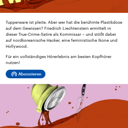
CDU, SPD und FDP regiert.-
aktuelle Weltgeschehen.
Umfragen, Prognosen,
Wahlprogramme, aktuelle Berichte
Sendungen
Programm
Podcasts
und Hintergründe zu den Parteien
und Kandidaten der anstehenden
Tupperware ist pleite. Aber wer hat die berühmte Plastikdose
Wahl.
auf dem Gewissen? Friedrich Liechtenstein ermittelt in
Audio-Archiv
dieser True-Crime-Satire als Kommissar – und stößt dabei
auf nordkoreanische Hacker, eine feministische Ikone und
Hollywood.
Für ein vollständiges Hörerlebnis am besten Kopfhörer
nutzen!
Abonnieren