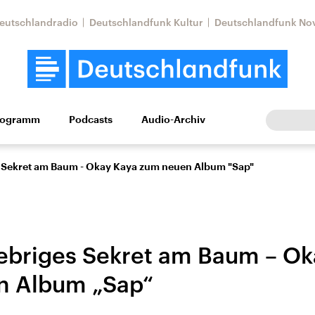
eutschlandradio
Deutschlandfunk Kultur
Deutschlandfunk No
rogramm
Podcasts
Audio-Archiv
Wirtschaft
Wissen
Kultur
Europa
Gesellschaf
s Sekret am Baum - Okay Kaya zum neuen Album "Sap"
lebriges Sekret am Baum – O
n Album „Sap“
Nahostkonflikt
Iran
le Beiträge,
Aktuelle Lage und
Aktuelle Lage und