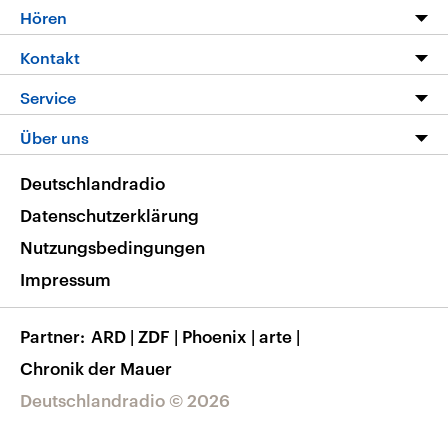
Programm
Hören
Alle Sendungen
Livestream
Kontakt
Die Nachrichten
Audios
Hörerservice
Service
Nachrichtenleicht
Podcasts
Social Media
FAQ
Über uns
Neue Beiträge auf dlf.de
Deutschlandfunk App
Newsletter
Deutschlandradio
Themen-Schwerpunkte
Nachrichten App
Deutschlandradio
Veranstaltungen
Presse
Frequenzen
Datenschutzerklärung
Musikliste
Ausbildung und Karriere
Nutzungsbedingungen
RSS
Transparenz
Impressum
Korrekturen
Barrierefreiheit
Partner
ARD
|
ZDF
|
Phoenix
|
arte
|
Chronik der Mauer
Deutschlandradio © 2026