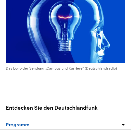
CDU, SPD und FDP regiert.-
aktuelle Weltgeschehen.
Umfragen, Prognosen,
Wahlprogramme, aktuelle Berichte
Sendungen
Programm
Podcasts
und Hintergründe zu den Parteien
und Kandidaten der anstehenden
Wahl.
Audio-Archiv
Das Logo der Sendung „Campus und Karriere“ (Deutschlandradio)
Entdecken Sie den Deutschlandfunk
Programm