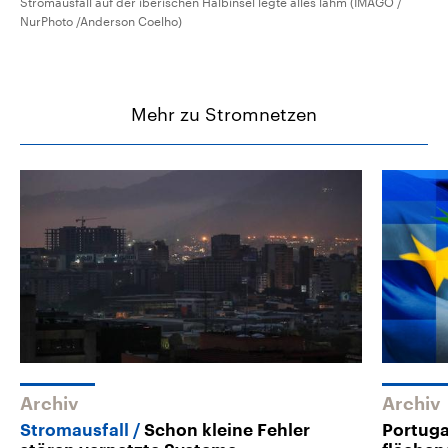
Stromausfall auf der iberischen Halbinsel legte alles lahm (IMAGO /
NurPhoto /Anderson Coelho)
Mehr zu Stromnetzen
Archiv
Archiv
Stromausfall
Schon kleine Fehler
Portuga