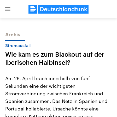
Close
menu
Archiv
Themen
Stromausfall
Wie kam es zum Blackout auf der
Iberischen Halbinsel?
Am 28. April brach innerhalb von fünf
Sekunden eine der wichtigsten
Landtagswahl Sachsen-Anhalt
USA
Stromverbindung zwischen Frankreich und
2026
Aktuelle Beiträge, Analys
Alle Informationen
Hintergründe
Spanien zusammen. Das Netz in Spanien und
Sachsen-Anhalt wählt am 6.
Wirtschaftlich und militäri
September 2026 einen neuen
gehören die Vereinigten S
Portugal kollabierte. Ursache könnte eine
Landtag. Seit 2021 wird das
den mächtigsten Ländern 
komplexe Kettenreaktion gewesen sein.
Bundesland von einer Koalition aus
mit großem Einfluss auf d