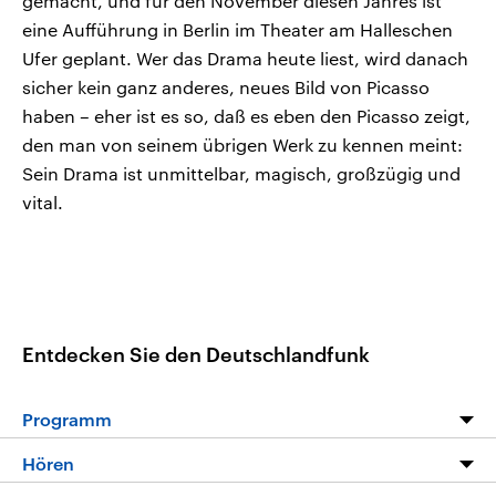
gemacht, und für den November diesen Jahres ist
eine Aufführung in Berlin im Theater am Halleschen
Ufer geplant. Wer das Drama heute liest, wird danach
sicher kein ganz anderes, neues Bild von Picasso
haben – eher ist es so, daß es eben den Picasso zeigt,
den man von seinem übrigen Werk zu kennen meint:
Sein Drama ist unmittelbar, magisch, großzügig und
vital.
Entdecken Sie den Deutschlandfunk
Programm
Programm
Hören
Alle Sendungen