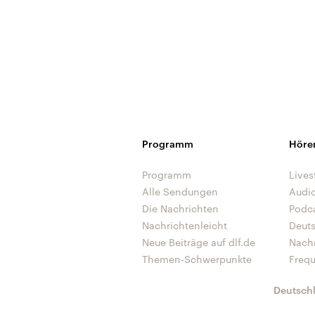
Programm
Höre
Programm
Lives
Alle Sendungen
Audi
Die Nachrichten
Podc
Nachrichtenleicht
Deut
Neue Beiträge auf dlf.de
Nach
Themen-Schwerpunkte
Freq
Deutsch