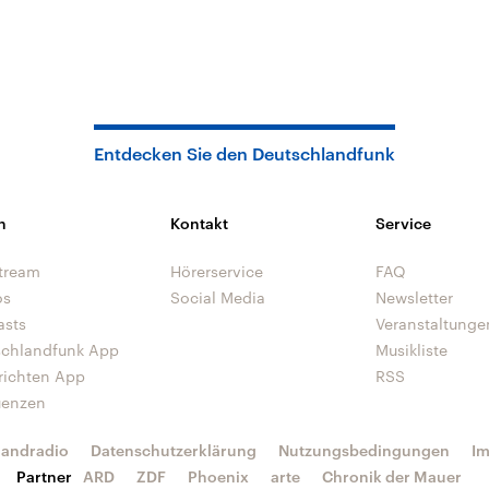
Entdecken Sie den Deutschlandfunk
n
Kontakt
Service
tream
Hörerservice
FAQ
os
Social Media
Newsletter
asts
Veranstaltunge
schlandfunk App
Musikliste
richten App
RSS
uenzen
landradio
Datenschutzerklärung
Nutzungsbedingungen
I
Partner
ARD
ZDF
Phoenix
arte
Chronik der Mauer