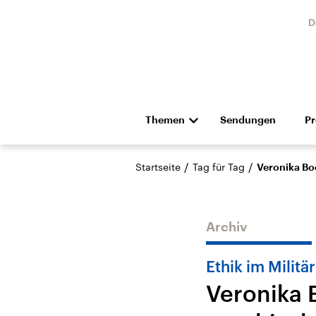
D
Themen
Sendungen
P
Die Nachrichten
Politik
/
/
Startseite
Tag für Tag
Veronika Boc
Hörspiel und Feature
Musik
Archiv
Ethik im Militär
Veronika B
Landtagswahl Sachsen-
USA
Anhalt 2026
Aktuel