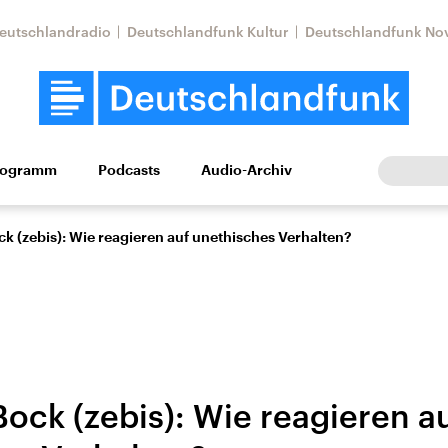
eutschlandradio
Deutschlandfunk Kultur
Deutschlandfunk No
rogramm
Podcasts
Audio-Archiv
Wirtschaft
Wissen
Kultur
Europa
Gesellschaf
k (zebis): Wie reagieren auf unethisches Verhalten?
ock (zebis): Wie reagieren a
Nahostkonflikt
Iran
le Beiträge,
Aktuelle Lage und
Aktuelle Lage und