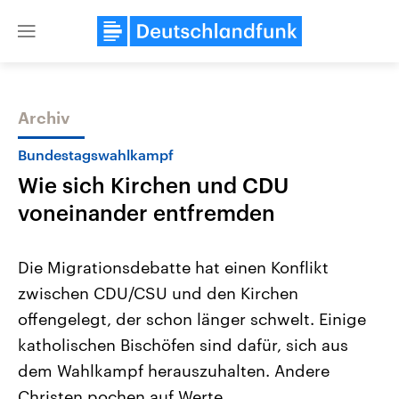
Close
menu
Archiv
Themen
Bundestagswahlkampf
Wie sich Kirchen und CDU
voneinander entfremden
Die Migrationsdebatte hat einen Konflikt
zwischen CDU/CSU und den Kirchen
Landtagswahl Sachsen-Anhalt
USA
offengelegt, der schon länger schwelt. Einige
2026
Aktuelle Beiträge, Analys
Alle Informationen
Hintergründe
katholischen Bischöfen sind dafür, sich aus
Sachsen-Anhalt wählt am 6.
Wirtschaftlich und militäri
September 2026 einen neuen
gehören die Vereinigten S
dem Wahlkampf herauszuhalten. Andere
Landtag. Seit 2021 wird das
den mächtigsten Ländern 
Christen pochen auf Werte.
Bundesland von einer Koalition aus
mit großem Einfluss auf d