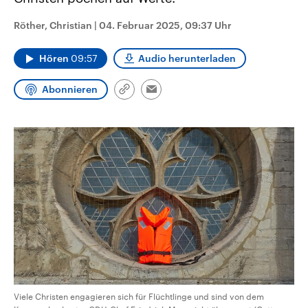
CDU, SPD und FDP regiert.-
aktuelle Weltgeschehen.
Umfragen, Prognosen,
Röther, Christian
|
04. Februar 2025, 09:37 Uhr
Wahlprogramme, aktuelle Berichte
Sendungen
Programm
Podcasts
und Hintergründe zu den Parteien
und Kandidaten der anstehenden
Hören
09:57
Audio herunterladen
Wahl.
Audio-Archiv
Abonnieren
Link
Email
kopieren/teilen
Viele Christen engagieren sich für Flüchtlinge und sind von dem