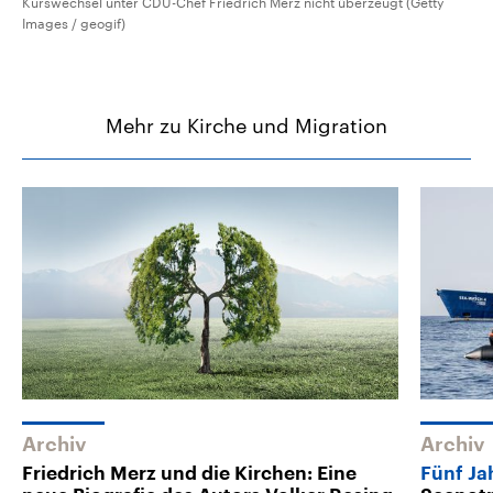
Kurswechsel unter CDU-Chef Friedrich Merz nicht überzeugt (Getty
Images / geogif)
Mehr zu Kirche und Migration
Archiv
Archiv
Friedrich Merz und die Kirchen: Eine
Fünf Ja