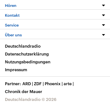
Programm
Hören
Alle Sendungen
Livestream
Kontakt
Die Nachrichten
Audios
Hörerservice
Service
Nachrichtenleicht
Podcasts
Social Media
FAQ
Über uns
Neue Beiträge auf dlf.de
Deutschlandfunk App
Newsletter
Deutschlandradio
Themen-Schwerpunkte
Nachrichten App
Deutschlandradio
Veranstaltungen
Presse
Frequenzen
Datenschutzerklärung
Musikliste
Ausbildung und Karriere
Nutzungsbedingungen
RSS
Transparenz
Impressum
Korrekturen
Barrierefreiheit
Partner
ARD
|
ZDF
|
Phoenix
|
arte
|
Chronik der Mauer
Deutschlandradio © 2026