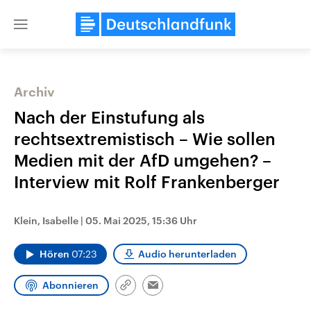
Close
menu
Archiv
Themen
Nach der Einstufung als
rechtsextremistisch – Wie sollen
Medien mit der AfD umgehen? –
Interview mit Rolf Frankenberger
Klein, Isabelle
|
05. Mai 2025, 15:36 Uhr
Landtagswahl Sachsen-Anhalt
USA
Hören
07:23
Audio herunterladen
2026
Aktuelle Beiträge, Analys
Alle Informationen
Hintergründe
Sachsen-Anhalt wählt am 6.
Wirtschaftlich und militäri
Abonnieren
September 2026 einen neuen
gehören die Vereinigten S
Link
Email
Landtag. Seit 2021 wird das
den mächtigsten Ländern 
kopieren/teilen
Bundesland von einer Koalition aus
mit großem Einfluss auf d