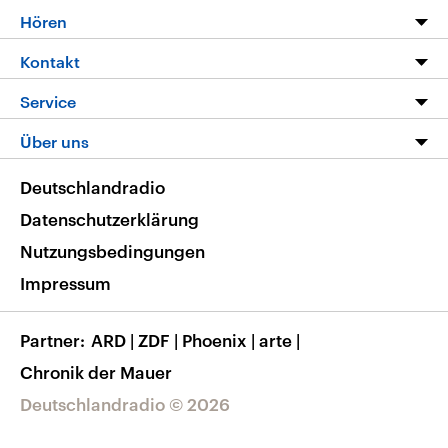
Programm
Hören
Alle Sendungen
Livestream
Kontakt
Die Nachrichten
Audios
Hörerservice
Service
Nachrichtenleicht
Podcasts
Social Media
FAQ
Über uns
Neue Beiträge auf dlf.de
Deutschlandfunk App
Newsletter
Deutschlandradio
Themen-Schwerpunkte
Nachrichten App
Deutschlandradio
Veranstaltungen
Presse
Frequenzen
Datenschutzerklärung
Musikliste
Ausbildung und Karriere
Nutzungsbedingungen
RSS
Transparenz
Impressum
Korrekturen
Barrierefreiheit
Partner
ARD
|
ZDF
|
Phoenix
|
arte
|
Chronik der Mauer
Deutschlandradio © 2026