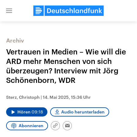
Close
menu
Archiv
Themen
Vertrauen in Medien – Wie will die
ARD mehr Menschen von sich
überzeugen? Interview mit Jörg
Schönenborn, WDR
Sterz, Christoph
|
14. Mai 2025, 15:36 Uhr
Landtagswahl Sachsen-Anhalt
USA
Hören
09:18
Audio herunterladen
2026
Aktuelle Beiträge, Analys
Alle Informationen
Hintergründe
Sachsen-Anhalt wählt am 6.
Wirtschaftlich und militäri
Abonnieren
September 2026 einen neuen
gehören die Vereinigten S
Link
Email
Landtag. Seit 2021 wird das
den mächtigsten Ländern 
kopieren/teilen
Bundesland von einer Koalition aus
mit großem Einfluss auf d