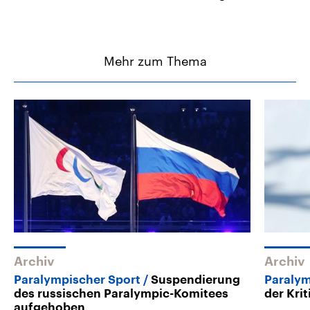
Mehr zum Thema
Archiv
Archiv
Paralympischer Sport
Suspendierung
Paralym
des russischen Paralympic-Komitees
der Krit
aufgehoben