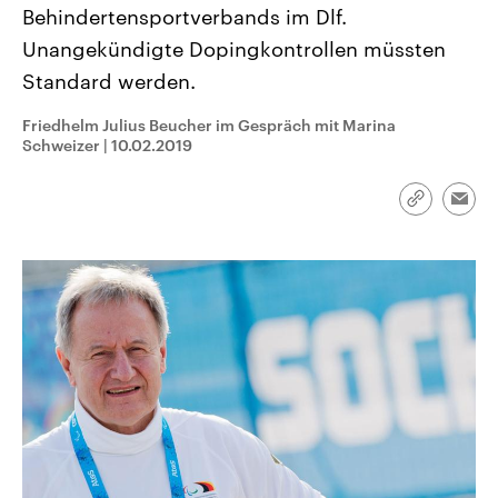
CDU, SPD und FDP regiert.-
Behindertensportverbands im Dlf.
aktuelle Weltgeschehen.
Umfragen, Prognosen,
Unangekündigte Dopingkontrollen müssten
Wahlprogramme, aktuelle Berichte
Sendungen
Programm
Podcasts
und Hintergründe zu den Parteien
Standard werden.
und Kandidaten der anstehenden
Wahl.
Audio-Archiv
Friedhelm Julius Beucher im Gespräch mit Marina
Schweizer
|
10.02.2019
Link
Emai
kopieren/te