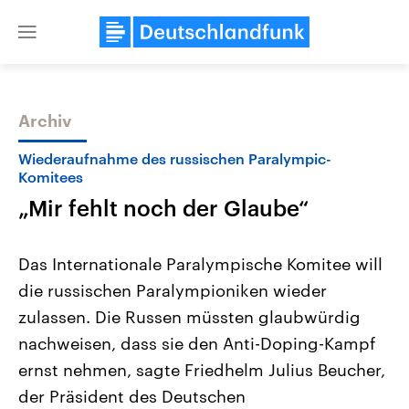
Close
menu
Archiv
Themen
Wiederaufnahme des russischen Paralympic-
Komitees
„Mir fehlt noch der Glaube“
Das Internationale Paralympische Komitee will
die russischen Paralympioniken wieder
zulassen. Die Russen müssten glaubwürdig
Landtagswahl Sachsen-Anhalt
USA
2026
Aktuelle Beiträge, Analys
nachweisen, dass sie den Anti-Doping-Kampf
Alle Informationen
Hintergründe
Sachsen-Anhalt wählt am 6.
Wirtschaftlich und militäri
ernst nehmen, sagte Friedhelm Julius Beucher,
September 2026 einen neuen
gehören die Vereinigten S
Landtag. Seit 2021 wird das
den mächtigsten Ländern 
der Präsident des Deutschen
Bundesland von einer Koalition aus
mit großem Einfluss auf d