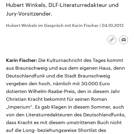
CDU, SPD und FDP regiert.-
aktuelle Weltgeschehen.
Hubert Winkels, DLF-Literaturredakteur und
Umfragen, Prognosen,
Jury-Vorsitzender.
Wahlprogramme, aktuelle Berichte
Sendungen
Programm
Podcasts
und Hintergründe zu den Parteien
und Kandidaten der anstehenden
Hubert Winkels im Gespräch mit Karin Fischer
|
04.10.2012
Wahl.
Audio-Archiv
Link
Emai
kopieren/te
Karin Fischer:
Die Kulturnachricht des Tages kommt
aus Braunschweig und aus dem eigenen Haus, denn
Deutschlandfunk und die Stadt Braunschweig
vergeben den hoch, nämlich mit 30.000 Euro
dotierten Wilhelm-Raabe-Preis, den in diesem Jahr
Christian Kracht bekommt für seinen Roman
„Imperium“. Es gab Klagen in diesem Sommer, auch
von den Literaturredakteuren des Deutschlandfunks,
dass Kracht es mit diesem umstrittenen Buch nicht
auf die Long- beziehungsweise Shortlist des