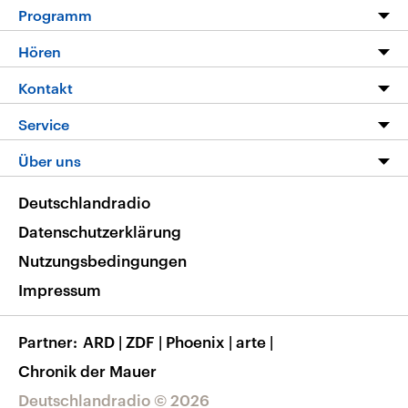
Programm
Programm
Hören
Alle Sendungen
Livestream
Kontakt
Die Nachrichten
Audios
Hörerservice
Service
Nachrichtenleicht
Podcasts
Social Media
FAQ
Über uns
Neue Beiträge auf dlf.de
Deutschlandfunk App
Newsletter
Deutschlandradio
Themen-Schwerpunkte
Nachrichten App
Deutschlandradio
Veranstaltungen
Presse
Frequenzen
Datenschutzerklärung
Musikliste
Ausbildung und Karriere
Nutzungsbedingungen
RSS
Transparenz
Impressum
Korrekturen
Barrierefreiheit
Partner
ARD
|
ZDF
|
Phoenix
|
arte
|
Chronik der Mauer
Deutschlandradio © 2026