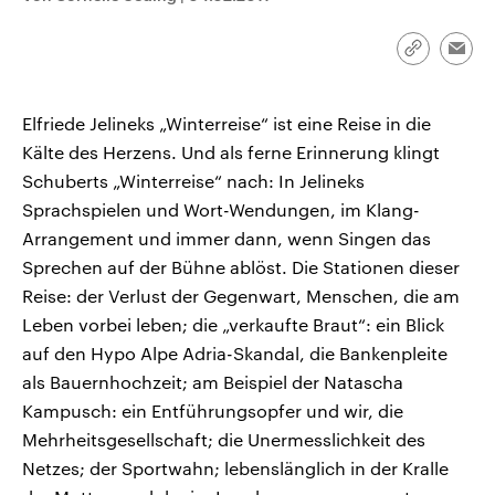
CDU, SPD und FDP regiert.-
aktuelle Weltgeschehen.
Umfragen, Prognosen,
Wahlprogramme, aktuelle Berichte
Link
Emai
Sendungen
Programm
Podcasts
und Hintergründe zu den Parteien
kopieren/te
und Kandidaten der anstehenden
Wahl.
Elfriede Jelineks „Winterreise“ ist eine Reise in die
Audio-Archiv
Kälte des Herzens. Und als ferne Erinnerung klingt
Schuberts „Winterreise“ nach: In Jelineks
Sprachspielen und Wort-Wendungen, im Klang-
Arrangement und immer dann, wenn Singen das
Sprechen auf der Bühne ablöst. Die Stationen dieser
Reise: der Verlust der Gegenwart, Menschen, die am
Leben vorbei leben; die „verkaufte Braut“: ein Blick
auf den Hypo Alpe Adria-Skandal, die Bankenpleite
als Bauernhochzeit; am Beispiel der Natascha
Kampusch: ein Entführungsopfer und wir, die
Mehrheitsgesellschaft; die Unermesslichkeit des
Netzes; der Sportwahn; lebenslänglich in der Kralle