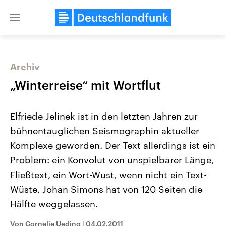
Close
menu
Archiv
Themen
„Winterreise“ mit Wortflut
Elfriede Jelinek ist in den letzten Jahren zur
bühnentauglichen Seismographin aktueller
Komplexe geworden. Der Text allerdings ist ein
Problem: ein Konvolut von unspielbarer Länge,
Fließtext, ein Wort-Wust, wenn nicht ein Text-
Landtagswahl Sachsen-Anhalt
USA
2026
Aktuelle Beiträge, Analys
Wüste. Johan Simons hat von 120 Seiten die
Alle Informationen
Hintergründe
Sachsen-Anhalt wählt am 6.
Wirtschaftlich und militäri
Hälfte weggelassen.
September 2026 einen neuen
gehören die Vereinigten S
Landtag. Seit 2021 wird das
den mächtigsten Ländern 
Von Cornelie Ueding
|
04.02.2011
Bundesland von einer Koalition aus
mit großem Einfluss auf d