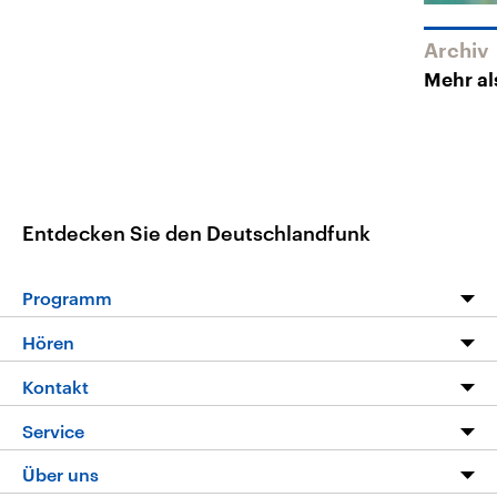
Archiv
Mehr al
Entdecken Sie den Deutschlandfunk
Programm
Programm
Hören
Alle Sendungen
Livestream
Kontakt
Die Nachrichten
Audios
Hörerservice
Service
Nachrichtenleicht
Podcasts
Social Media
FAQ
Über uns
Neue Beiträge auf dlf.de
Deutschlandfunk App