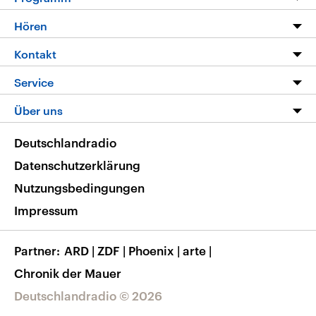
Programm
Hören
Alle Sendungen
Livestream
Kontakt
Die Nachrichten
Audios
Hörerservice
Service
Nachrichtenleicht
Podcasts
Social Media
FAQ
Über uns
Neue Beiträge auf dlf.de
Deutschlandfunk App
Newsletter
Deutschlandradio
Themen-Schwerpunkte
Nachrichten App
Deutschlandradio
Veranstaltungen
Presse
Frequenzen
Datenschutzerklärung
Musikliste
Ausbildung und Karriere
Nutzungsbedingungen
RSS
Transparenz
Impressum
Korrekturen
Barrierefreiheit
Partner
ARD
|
ZDF
|
Phoenix
|
arte
|
Chronik der Mauer
Deutschlandradio © 2026