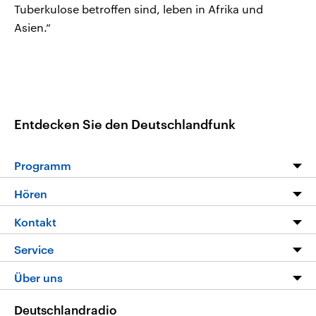
Tuberkulose betroffen sind, leben in Afrika und
Asien.“
Entdecken Sie den Deutschlandfunk
Programm
Programm
Hören
Alle Sendungen
Livestream
Kontakt
Die Nachrichten
Audios
Hörerservice
Service
Nachrichtenleicht
Podcasts
Social Media
FAQ
Über uns
Neue Beiträge auf dlf.de
Deutschlandfunk App
Newsletter
Deutschlandradio
Themen-Schwerpunkte
Nachrichten App
Deutschlandradio