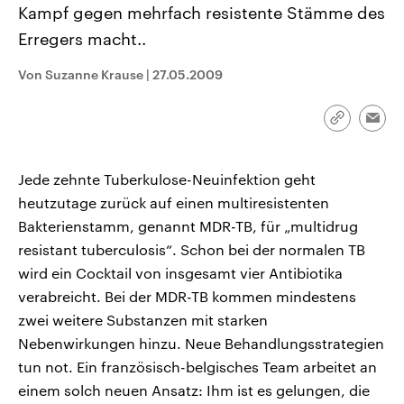
Kampf gegen mehrfach resistente Stämme des
CDU, SPD und FDP regiert.-
aktuelle Weltgeschehen.
Umfragen, Prognosen,
Erregers macht..
Wahlprogramme, aktuelle Berichte
Sendungen
Programm
Podcasts
und Hintergründe zu den Parteien
und Kandidaten der anstehenden
Von Suzanne Krause
|
27.05.2009
Wahl.
Audio-Archiv
Link
Emai
kopieren/te
Jede zehnte Tuberkulose-Neuinfektion geht
heutzutage zurück auf einen multiresistenten
Bakterienstamm, genannt MDR-TB, für „multidrug
resistant tuberculosis“. Schon bei der normalen TB
wird ein Cocktail von insgesamt vier Antibiotika
verabreicht. Bei der MDR-TB kommen mindestens
zwei weitere Substanzen mit starken
Nebenwirkungen hinzu. Neue Behandlungsstrategien
tun not. Ein französisch-belgisches Team arbeitet an
einem solch neuen Ansatz: Ihm ist es gelungen, die