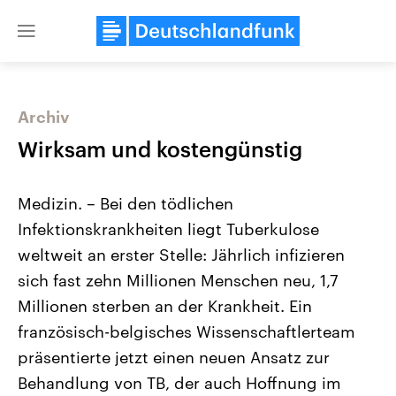
Close
menu
Archiv
Themen
Wirksam und kostengünstig
Medizin. – Bei den tödlichen
Infektionskrankheiten liegt Tuberkulose
weltweit an erster Stelle: Jährlich infizieren
sich fast zehn Millionen Menschen neu, 1,7
Millionen sterben an der Krankheit. Ein
Landtagswahl Sachsen-Anhalt
USA
2026
Aktuelle Beiträge, Analys
französisch-belgisches Wissenschaftlerteam
Alle Informationen
Hintergründe
Sachsen-Anhalt wählt am 6.
Wirtschaftlich und militäri
präsentierte jetzt einen neuen Ansatz zur
September 2026 einen neuen
gehören die Vereinigten S
Landtag. Seit 2021 wird das
den mächtigsten Ländern 
Behandlung von TB, der auch Hoffnung im
Bundesland von einer Koalition aus
mit großem Einfluss auf d