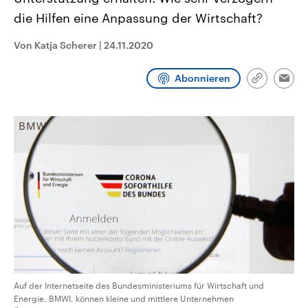
CDU, SPD und FDP regiert.-
aktuelle Weltgeschehen.
die Hilfen eine Anpassung der Wirtschaft?
Umfragen, Prognosen,
Wahlprogramme, aktuelle Berichte
Sendungen
Programm
Podcasts
und Hintergründe zu den Parteien
Von Katja Scherer
|
24.11.2020
und Kandidaten der anstehenden
Wahl.
Audio-Archiv
Abonnieren
Link
Emai
kopieren/te
Auf der Internetseite des Bundesministeriums für Wirtschaft und
Energie, BMWI, können kleine und mittlere Unternehmen