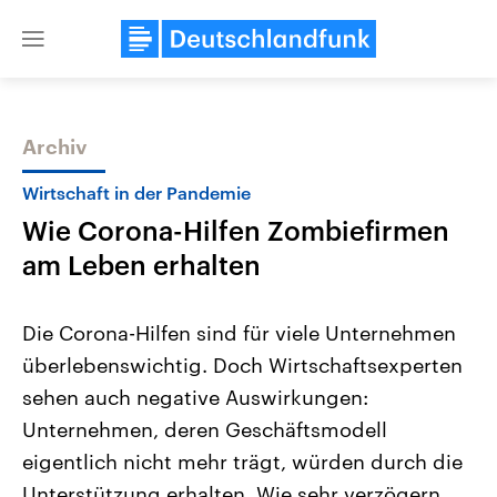
Close
menu
Archiv
Themen
Wirtschaft in der Pandemie
Wie Corona-Hilfen Zombiefirmen
am Leben erhalten
Die Corona-Hilfen sind für viele Unternehmen
überlebenswichtig. Doch Wirtschaftsexperten
Landtagswahl Sachsen-Anhalt
USA
sehen auch negative Auswirkungen:
2026
Aktuelle Beiträge, Analys
Alle Informationen
Hintergründe
Unternehmen, deren Geschäftsmodell
Sachsen-Anhalt wählt am 6.
Wirtschaftlich und militäri
September 2026 einen neuen
gehören die Vereinigten S
eigentlich nicht mehr trägt, würden durch die
Landtag. Seit 2021 wird das
den mächtigsten Ländern 
Unterstützung erhalten. Wie sehr verzögern
Bundesland von einer Koalition aus
mit großem Einfluss auf d