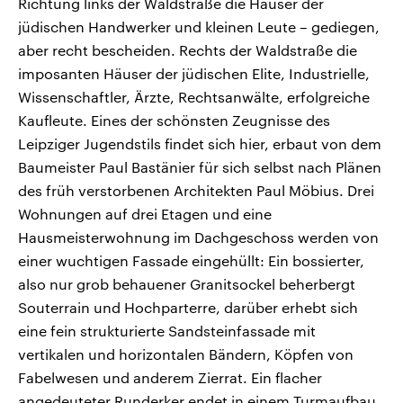
Richtung links der Waldstraße die Häuser der
jüdischen Handwerker und kleinen Leute – gediegen,
aber recht bescheiden. Rechts der Waldstraße die
imposanten Häuser der jüdischen Elite, Industrielle,
Wissenschaftler, Ärzte, Rechtsanwälte, erfolgreiche
Kaufleute. Eines der schönsten Zeugnisse des
Leipziger Jugendstils findet sich hier, erbaut von dem
Baumeister Paul Bastänier für sich selbst nach Plänen
des früh verstorbenen Architekten Paul Möbius. Drei
Wohnungen auf drei Etagen und eine
Hausmeisterwohnung im Dachgeschoss werden von
einer wuchtigen Fassade eingehüllt: Ein bossierter,
also nur grob behauener Granitsockel beherbergt
Souterrain und Hochparterre, darüber erhebt sich
eine fein strukturierte Sandsteinfassade mit
vertikalen und horizontalen Bändern, Köpfen von
Fabelwesen und anderem Zierrat. Ein flacher
angedeuteter Runderker endet in einem Turmaufbau.