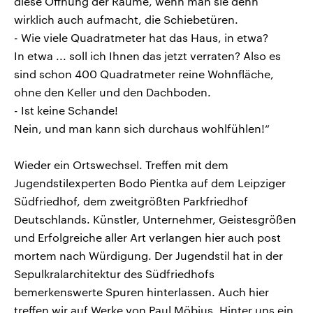
diese Öffnung der Räume, wenn man sie denn
wirklich auch aufmacht, die Schiebetüren.
- Wie viele Quadratmeter hat das Haus, in etwa?
In etwa ... soll ich Ihnen das jetzt verraten? Also es
sind schon 400 Quadratmeter reine Wohnfläche,
ohne den Keller und den Dachboden.
- Ist keine Schande!
Nein, und man kann sich durchaus wohlfühlen!“
Wieder ein Ortswechsel. Treffen mit dem
Jugendstilexperten Bodo Pientka auf dem Leipziger
Südfriedhof, dem zweitgrößten Parkfriedhof
Deutschlands. Künstler, Unternehmer, Geistesgrößen
und Erfolgreiche aller Art verlangen hier auch post
mortem nach Würdigung. Der Jugendstil hat in der
Sepulkralarchitektur des Südfriedhofs
bemerkenswerte Spuren hinterlassen. Auch hier
treffen wir auf Werke von Paul Möbius. Hinter uns ein