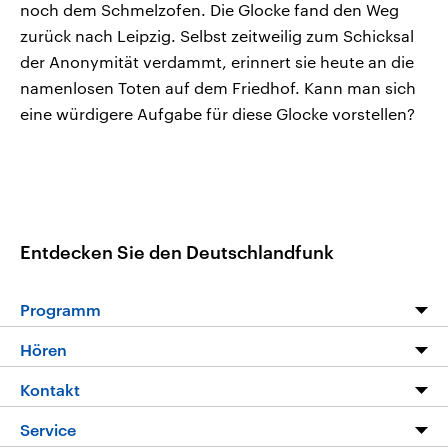
noch dem Schmelzofen. Die Glocke fand den Weg
zurück nach Leipzig. Selbst zeitweilig zum Schicksal
der Anonymität verdammt, erinnert sie heute an die
namenlosen Toten auf dem Friedhof. Kann man sich
eine würdigere Aufgabe für diese Glocke vorstellen?
Entdecken Sie den Deutschlandfunk
Programm
Programm
Hören
Alle Sendungen
Livestream
Kontakt
Die Nachrichten
Audios
Hörerservice
Service
Nachrichtenleicht
Podcasts