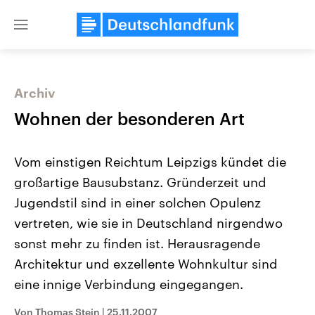
Close
menu
Archiv
Themen
Wohnen der besonderen Art
Vom einstigen Reichtum Leipzigs kündet die
großartige Bausubstanz. Gründerzeit und
Jugendstil sind in einer solchen Opulenz
vertreten, wie sie in Deutschland nirgendwo
sonst mehr zu finden ist. Herausragende
Landtagswahl Sachsen-Anhalt
USA
2026
Aktuelle Beiträge, Analys
Architektur und exzellente Wohnkultur sind
Alle Informationen
Hintergründe
Sachsen-Anhalt wählt am 6.
Wirtschaftlich und militäri
eine innige Verbindung eingegangen.
September 2026 einen neuen
gehören die Vereinigten S
Landtag. Seit 2021 wird das
den mächtigsten Ländern 
Von Thomas Stein
|
25.11.2007
Bundesland von einer Koalition aus
mit großem Einfluss auf d