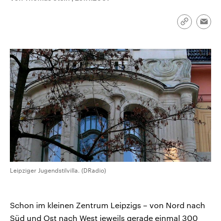
CDU, SPD und FDP regiert.-
aktuelle Weltgeschehen.
Umfragen, Prognosen,
Wahlprogramme, aktuelle Berichte
Link
Emai
Sendungen
Programm
Podcasts
und Hintergründe zu den Parteien
kopieren/te
und Kandidaten der anstehenden
Wahl.
Audio-Archiv
Leipziger Jugendstilvilla. (DRadio)
Schon im kleinen Zentrum Leipzigs – von Nord nach
Süd und Ost nach West jeweils gerade einmal 300