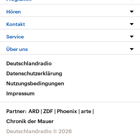
Programm
Hören
Alle Sendungen
Livestream
Kontakt
Die Nachrichten
Audios
Hörerservice
Service
Nachrichtenleicht
Podcasts
Social Media
FAQ
Über uns
Neue Beiträge auf dlf.de
Deutschlandfunk App
Newsletter
Deutschlandradio
Themen-Schwerpunkte
Nachrichten App
Deutschlandradio
Veranstaltungen
Presse
Frequenzen
Datenschutzerklärung
Musikliste
Ausbildung und Karriere
Nutzungsbedingungen
RSS
Transparenz
Impressum
Korrekturen
Barrierefreiheit
Partner
ARD
|
ZDF
|
Phoenix
|
arte
|
Chronik der Mauer
Deutschlandradio © 2026