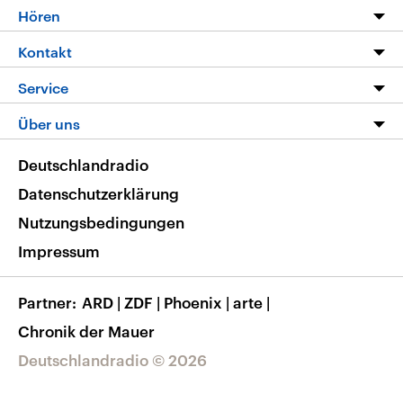
Programm
Hören
Alle Sendungen
Livestream
Kontakt
Die Nachrichten
Audios
Hörerservice
Service
Nachrichtenleicht
Podcasts
Social Media
FAQ
Über uns
Neue Beiträge auf dlf.de
Deutschlandfunk App
Newsletter
Deutschlandradio
Themen-Schwerpunkte
Nachrichten App
Deutschlandradio
Veranstaltungen
Presse
Frequenzen
Datenschutzerklärung
Musikliste
Ausbildung und Karriere
Nutzungsbedingungen
RSS
Transparenz
Impressum
Korrekturen
Barrierefreiheit
Partner
ARD
|
ZDF
|
Phoenix
|
arte
|
Chronik der Mauer
Deutschlandradio © 2026