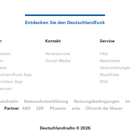
Entdecken Sie den Deutschlandfunk
n
Kontakt
Service
tream
Hörerservice
FAQ
os
Social Media
Newsletter
asts
Veranstaltunge
schlandfunk App
Musikliste
richten App
RSS
uenzen
landradio
Datenschutzerklärung
Nutzungsbedingungen
I
Partner
ARD
ZDF
Phoenix
arte
Chronik der Mauer
Deutschlandradio © 2026