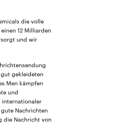
micals die volle
einen 12 Milliarden
rsorgt und wir
chrichtensendung
m gut gekleideten
Yes Men kämpfen
hte und
 internationaler
e gute Nachrichten
g die Nachricht von