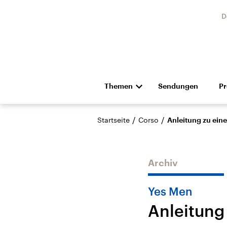
D
Themen
Sendungen
P
Die Nachrichten
Politik
/
/
Startseite
Corso
Anleitung zu eine
Hörspiel und Feature
Musik
Archiv
Yes Men
Anleitung
Landtagswahl Sachsen-
USA
Anhalt 2026
Aktuel