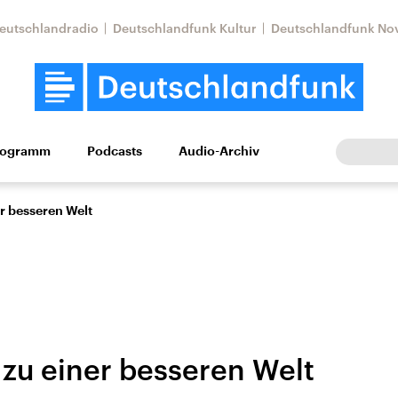
eutschlandradio
Deutschlandfunk Kultur
Deutschlandfunk No
rogramm
Podcasts
Audio-Archiv
Wirtschaft
Wissen
Kultur
Europa
Gesellschaf
r besseren Welt
 zu einer besseren Welt
Nahostkonflikt
Iran
le Beiträge,
Aktuelle Lage und
Aktuelle Lage und