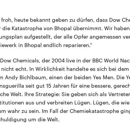
hr froh, heute bekannt geben zu dürfen, dass Dow Che
 die Katastrophe von Bhopal übernimmt. Wir haben 
ungsplan aufgestellt, der alle Opfer angemessen ve
werk in Bhopal endlich reparieren.“
 Dow Chemicals, der 2004 live in der BBC World Na
 nicht echt. In Wirklichkeit handelte es sich bei de
 Andy Bichlbaum, einen der beiden Yes Men. Die 
sguerilla seit gut 15 Jahren für eine bessere, gerec
e Welt. Ihre Strategie: Sie geben sich als Vertreter
titutionen aus und verbreiten Lügen. Lügen, die wi
 um wahr zu sein. Im Fall der Chemiekatastrophe gin
chuldigung um die Welt.