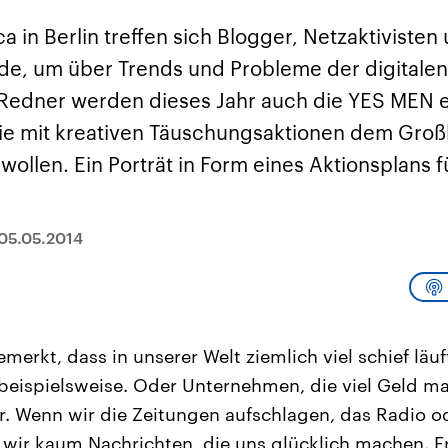
sen und
Hintergründe
Hintergründe
Der Überfall der
Der Iran – seit der
rgründe
ca in Berlin treffen sich Blogger, Netzaktivisten
haftlich und
palästinensischen
Islamischen Revolu
risch gehören die
Terrororganisation
1979 auch Islamisc
e, um über Trends und Probleme der digitalen 
igten Staaten zu
Hamas im Oktober 2023
Republik Iran – ist e
ächtigsten
auf Israel hat in der
von einem
s Redner werden dieses Jahr auch die YES MEN e
n der Erde, mit
Region wieder die
Religionsführer auto
 Einfluss auf das
Gewalt entfacht. Israel
regierter Staat im 
ie mit kreativen Täuschungsaktionen dem Großk
le Weltgeschehen.
möchte die Hamas
Osten. Eine Feindsc
zerstören. Diese wird wie
zu Israel und zu de
wollen. Ein Porträt in Form eines Aktionsplans 
die Hisbollah im Libanon
ist fest in der
vom Iran unterstützt.
Staatsideologie
verankert.
05.05.2014
erkt, dass in unserer Welt ziemlich viel schief läuf
ispielsweise. Oder Unternehmen, die viel Geld ma
r. Wenn wir die Zeitungen aufschlagen, das Radio o
 wir kaum Nachrichten, die uns glücklich machen. F