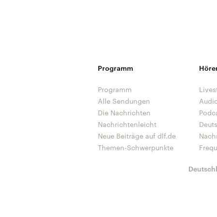
Programm
Höre
Programm
Lives
Alle Sendungen
Audi
Die Nachrichten
Podc
Nachrichtenleicht
Deut
Neue Beiträge auf dlf.de
Nach
Themen-Schwerpunkte
Freq
Deutsch