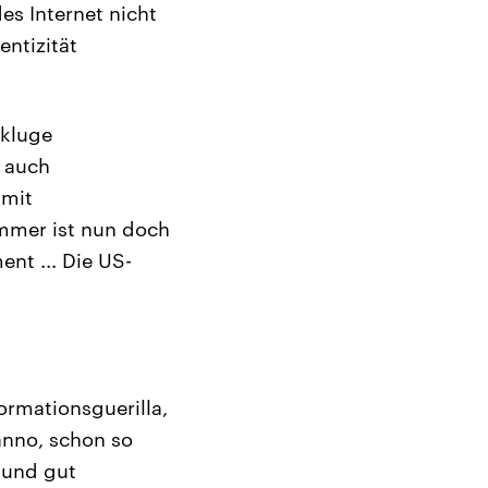
es Internet nicht
entizität
 kluge
d auch
 mit
ammer ist nun doch
nt ... Die US-
ormationsguerilla,
anno, schon so
e und gut