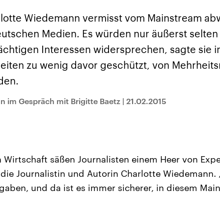
sen und
Hintergründe
Hintergründe
Der Überfall der
Der Iran – seit der
rgründe
arlotte Wiedemann vermisst vom Mainstream a
haftlich und
palästinensischen
Islamischen Revolu
risch gehören die
Terrororganisation
1979 auch Islamisc
utschen Medien. Es würden nur äußerst selten
igten Staaten zu
Hamas im Oktober 2023
Republik Iran – ist e
ächtigsten
auf Israel hat in der
von einem
ächtigen Interessen widersprechen, sagte sie i
n der Erde, mit
Region wieder die
Religionsführer auto
 Einfluss auf das
Gewalt entfacht. Israel
regierter Staat im 
eiten zu wenig davor geschützt, von Mehrhei
le Weltgeschehen.
möchte die Hamas
Osten. Eine Feindsc
zerstören. Diese wird wie
zu Israel und zu de
den.
die Hisbollah im Libanon
ist fest in der
vom Iran unterstützt.
Staatsideologie
verankert.
 im Gespräch mit Brigitte Baetz
|
21.02.2015
 Wirtschaft säßen Journalisten einem Heer von Exp
die Journalistin und Autorin Charlotte Wiedemann.
aben, und da ist es immer sicherer, in diesem Main