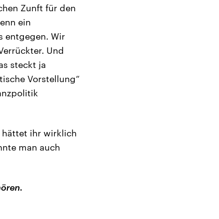
chen Zunft für den
Denn ein
ns entgegen. Wir
 Verrückter. Und
s steckt ja
tische Vorstellung“
nzpolitik
hättet ihr wirklich
önnte man auch
hören.