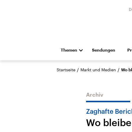
D
Themen
Sendungen
P
Die Nachrichten
Politik
/
/
Startseite
Markt und Medien
Wo b
Hörspiel und Feature
Musik
Archiv
Zaghafte Beric
Wo bleib
Landtagswahl Sachsen-
USA
Anhalt 2026
Aktuel