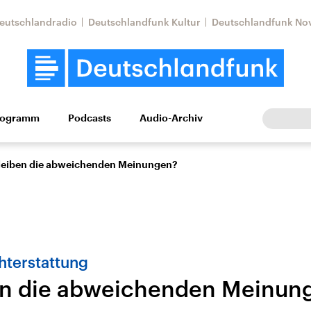
eutschlandradio
Deutschlandfunk Kultur
Deutschlandfunk No
rogramm
Podcasts
Audio-Archiv
Wirtschaft
Wissen
Kultur
Europa
Gesellschaf
leiben die abweichenden Meinungen?
hterstattung
en die abweichenden Meinun
Nahostkonflikt
Iran
le Beiträge,
Aktuelle Lage und
Aktuelle Lage und