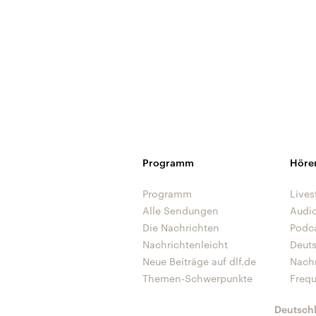
Programm
Höre
Programm
Lives
Alle Sendungen
Audi
Die Nachrichten
Podc
Nachrichtenleicht
Deut
Neue Beiträge auf dlf.de
Nach
Themen-Schwerpunkte
Freq
Deutsch