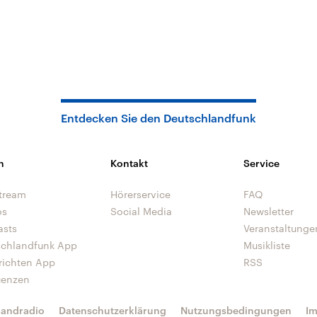
Entdecken Sie den Deutschlandfunk
n
Kontakt
Service
tream
Hörerservice
FAQ
os
Social Media
Newsletter
asts
Veranstaltunge
schlandfunk App
Musikliste
richten App
RSS
uenzen
landradio
Datenschutzerklärung
Nutzungsbedingungen
I