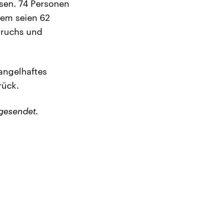
esen. 74 Personen
em seien 62
bruchs und
angelhaftes
rück.
gesendet.