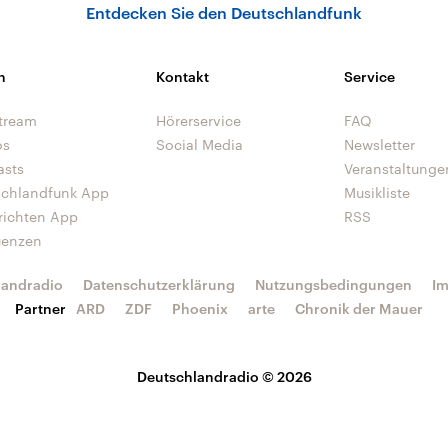
Entdecken Sie den Deutschlandfunk
n
Kontakt
Service
tream
Hörerservice
FAQ
os
Social Media
Newsletter
asts
Veranstaltunge
schlandfunk App
Musikliste
richten App
RSS
uenzen
landradio
Datenschutzerklärung
Nutzungsbedingungen
I
Partner
ARD
ZDF
Phoenix
arte
Chronik der Mauer
Deutschlandradio © 2026