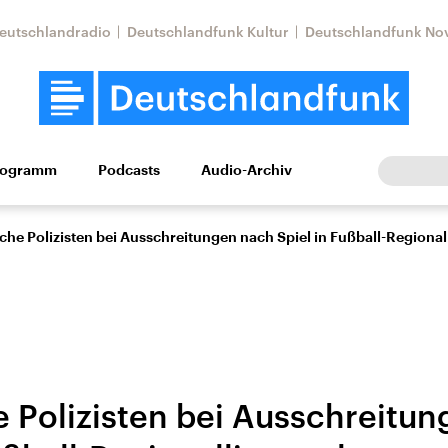
eutschlandradio
Deutschlandfunk Kultur
Deutschlandfunk No
rogramm
Podcasts
Audio-Archiv
Wirtschaft
Wissen
Kultur
Europa
Gesellschaf
che Polizisten bei Ausschreitungen nach Spiel in Fußball-Regionall
e Polizisten bei Ausschreitu
Nahostkonflikt
Iran
le Beiträge,
Aktuelle Lage und
Aktuelle Lage und