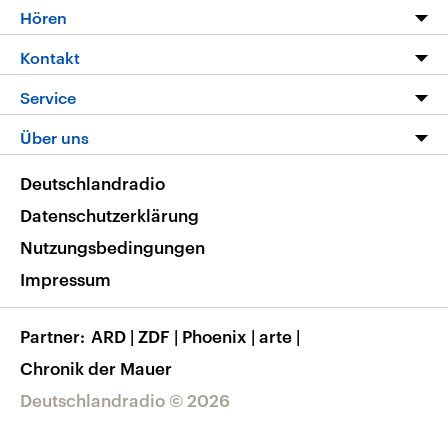
Programm
Hören
Alle Sendungen
Livestream
Kontakt
Die Nachrichten
Audios
Hörerservice
Service
Nachrichtenleicht
Podcasts
Social Media
FAQ
Über uns
Neue Beiträge auf dlf.de
Deutschlandfunk App
Newsletter
Deutschlandradio
Themen-Schwerpunkte
Nachrichten App
Deutschlandradio
Veranstaltungen
Presse
Frequenzen
Datenschutzerklärung
Musikliste
Ausbildung und Karriere
Nutzungsbedingungen
RSS
Transparenz
Impressum
Korrekturen
Barrierefreiheit
Partner
ARD
|
ZDF
|
Phoenix
|
arte
|
Chronik der Mauer
Deutschlandradio © 2026