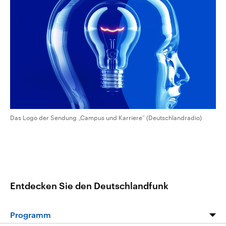
CDU, SPD und FDP regiert.-
aktuelle Weltgeschehen.
Umfragen, Prognosen,
Wahlprogramme, aktuelle Berichte
Sendungen
Programm
Podcasts
und Hintergründe zu den Parteien
und Kandidaten der anstehenden
Wahl.
Audio-Archiv
Das Logo der Sendung „Campus und Karriere“ (Deutschlandradio)
Entdecken Sie den Deutschlandfunk
Programm