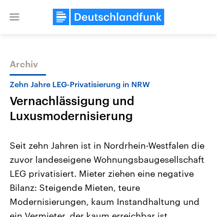
Close
menu
Archiv
Themen
Zehn Jahre LEG-Privatisierung in NRW
Vernachlässigung und
Luxusmodernisierung
Seit zehn Jahren ist in Nordrhein-Westfalen die
zuvor landeseigene Wohnungsbaugesellschaft
Landtagswahl Sachsen-Anhalt
USA
LEG privatisiert. Mieter ziehen eine negative
2026
Aktuelle Beiträge, Analys
Alle Informationen
Hintergründe
Bilanz: Steigende Mieten, teure
Sachsen-Anhalt wählt am 6.
Wirtschaftlich und militäri
September 2026 einen neuen
gehören die Vereinigten S
Modernisierungen, kaum Instandhaltung und
Landtag. Seit 2021 wird das
den mächtigsten Ländern 
ein Vermieter, der kaum erreichbar ist.
Bundesland von einer Koalition aus
mit großem Einfluss auf d