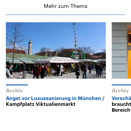
Mehr zum Thema
Archiv
Archiv
Angst vor Luxussanierung in München
Verschä
Kampfplatz Viktualienmarkt
braucht
Bereich