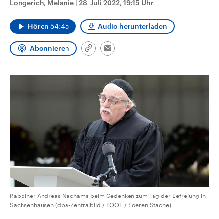
Longerich, Melanie
|
28. Juli 2022, 19:15 Uhr
CDU, SPD und FDP regiert.-
aktuelle Weltgeschehen.
Umfragen, Prognosen,
Wahlprogramme, aktuelle Berichte
Hören
54:45
Audio herunterladen
Sendungen
Programm
Podcasts
und Hintergründe zu den Parteien
und Kandidaten der anstehenden
Wahl.
Abonnieren
Link
Email
Audio-Archiv
kopieren/teilen
Rabbiner Andreas Nachama beim Gedenken zum Tag der Befreiung in
Sachsenhausen (dpa-Zentralbild / POOL / Soeren Stache)