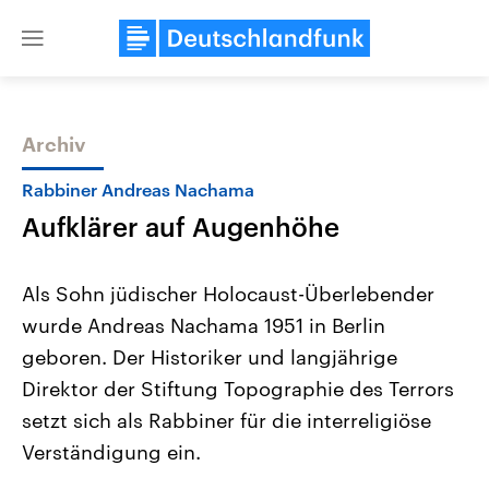
Close
menu
Archiv
Themen
Rabbiner Andreas Nachama
Aufklärer auf Augenhöhe
Als Sohn jüdischer Holocaust-Überlebender
wurde Andreas Nachama 1951 in Berlin
geboren. Der Historiker und langjährige
Landtagswahl Sachsen-Anhalt
USA
Direktor der Stiftung Topographie des Terrors
2026
Aktuelle Beiträge, Analys
Alle Informationen
setzt sich als Rabbiner für die interreligiöse
Hintergründe
Sachsen-Anhalt wählt am 6.
Wirtschaftlich und militäri
Verständigung ein.
September 2026 einen neuen
gehören die Vereinigten S
Landtag. Seit 2021 wird das
den mächtigsten Ländern 
Bundesland von einer Koalition aus
mit großem Einfluss auf d